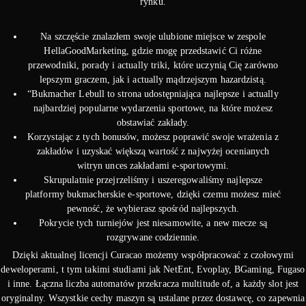
rynku.
Na szczęście znalazłem swoje ulubione miejsce w zespole
HellaGoodMarketing, gdzie mogę przedstawić Ci różne
przewodniki, porady i actually triki, które uczynią Cię zarówno
lepszym graczem, jak i actually mądrzejszym hazardzistą.
“Bukmacher Lebull to strona udostępniająca najlepsze i actually
najbardziej popularne wydarzenia sportowe, na które możesz
obstawiać zakłady.
Korzystając z tych bonusów, możesz poprawić swoje wrażenia z
zakładów i uzyskać większą wartość z najwyżej ocenianych
witryn unces zakładami e-sportowymi.
Skrupulatnie przejrzeliśmy i uszeregowaliśmy najlepsze
platformy bukmacherskie e-sportowe, dzięki czemu możesz mieć
pewność, że wybierasz spośród najlepszych.
Pokrycie tych turniejów jest niesamowite, a new mecze są
rozgrywane codziennie.
Dzięki aktualnej licencji Curacao możemy współpracować z czołowymi
deweloperami, t tym takimi studiami jak NetEnt, Evoplay, BGaming, Fugaso
i inne. Łączna liczba automatów przekracza multitude of, a każdy slot jest
oryginalny. Wszystkie cechy maszyn są ustalane przez dostawcę, co zapewnia