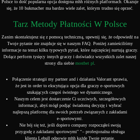
Polsce to dość popularna opcja dostępna mhh różnych platformach. Okazuje
się, że 10 bukmacher ma bardzo wiele zalet, którym trudno się oprzeć.
Tarz Metody Płatności W Polsce
Zanim skontaktujesz się z pomocą techniczną, upewnij się, że odpowiedź na
Twoje pytanie nie znajduje się w naszym FAQ. Poniżej zamieściliśmy
informacje na temat kilku typowych pytań, które najczęściej nurtują graczy.
Dołącz perform tysięcy innych graczy i doświadcz wszystkich zalet naszej
strony dla siebie
mostbet pl
.
Połączenie strategii my partner and i działania Valorant sprawia,
że jest in order to ekscytująca opcja dla graczy e-sportowych
szukających czegoś świeżego we dynamicznego.
Naszym celem jest dostarczenie Ci uczciwych, szczegółowych
informacji, abyś mógł podjąć świadomą decyzję i wybrać
najlepszą platformę dla swoich potrzeb związanych z zakładami
e-sportowymi.
Nie bój się też, jeśli dopiero company rozpocząłeś swoją
przygodę z zakładami sportowymi” “– profesjonalna obsługa
klienta Lebull odpowie mhh każde Twoje pytanie.