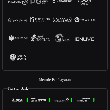
Metode Pembayaran
Transfer Bank