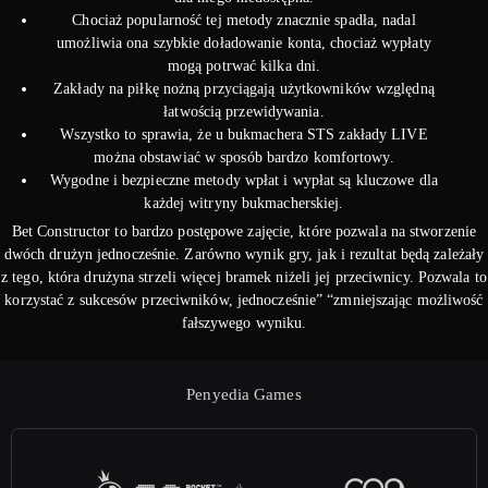
Chociaż popularność tej metody znacznie spadła, nadal
umożliwia ona szybkie doładowanie konta, chociaż wypłaty
mogą potrwać kilka dni.
Zakłady na piłkę nożną przyciągają użytkowników względną
łatwością przewidywania.
Wszystko to sprawia, że u bukmachera STS zakłady LIVE
można obstawiać w sposób bardzo komfortowy.
Wygodne i bezpieczne metody wpłat i wypłat są kluczowe dla
każdej witryny bukmacherskiej.
Bet Constructor to bardzo postępowe zajęcie, które pozwala na stworzenie
dwóch drużyn jednocześnie. Zarówno wynik gry, jak i rezultat będą zależały
z tego, która drużyna strzeli więcej bramek niżeli jej przeciwnicy. Pozwala to
korzystać z sukcesów przeciwników, jednocześnie” “zmniejszając możliwość
fałszywego wyniku.
Penyedia Games