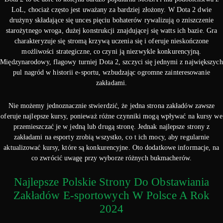
LoL, chociaż często jest uważany za bardziej złożony. W Dota 2 dwie
drużyny składające się unces pięciu bohaterów rywalizują o zniszczenie
starożytnego wroga, dużej konstrukcji znajdującej się watts ich bazie. Gra
charakteryzuje się stromą krzywą uczenia się i oferuje nieskończone
możliwości strategiczne, co czyni ją niezwykle konkurencyjną.
Międzynarodowy, flagowy turniej Dota 2, szczyci się jednymi z największych
pul nagród w historii e-sportu, wzbudzając ogromne zainteresowanie
zakładami.
Nie możemy jednoznacznie stwierdzić, że jedna strona zakładów zawsze
oferuje najlepsze kursy, ponieważ różne czynniki mogą wpływać na kursy we
przemieszczać je w jedną lub drugą stronę. Jednak najlepsze strony z
zakładami na esporty zrobią wszystko, co t ich mocy, aby regularnie
aktualizować kursy, które są konkurencyjne. Oto dodatkowe informacje, na
co zwrócić uwagę przy wyborze różnych bukmacherów.
Najlepsze Polskie Strony Do Obstawiania
Zakładów E-sportowych W Polsce A Rok
2024