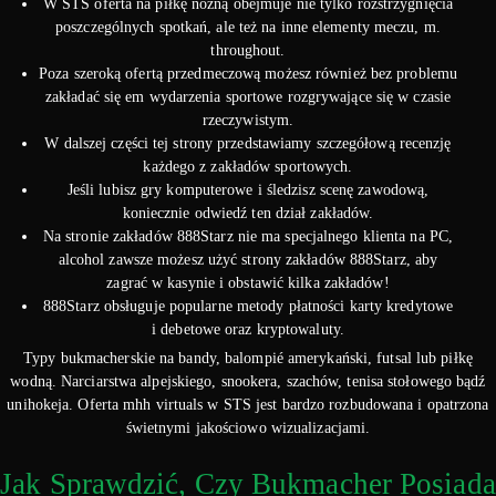
W STS oferta na piłkę nożną obejmuje nie tylko rozstrzygnięcia
poszczególnych spotkań, ale też na inne elementy meczu, m.
throughout.
Poza szeroką ofertą przedmeczową możesz również bez problemu
zakładać się em wydarzenia sportowe rozgrywające się w czasie
rzeczywistym.
W dalszej części tej strony przedstawiamy szczegółową recenzję
każdego z zakładów sportowych.
Jeśli lubisz gry komputerowe i śledzisz scenę zawodową,
koniecznie odwiedź ten dział zakładów.
Na stronie zakładów 888Starz nie ma specjalnego klienta na PC,
alcohol zawsze możesz użyć strony zakładów 888Starz, aby
zagrać w kasynie i obstawić kilka zakładów!
888Starz obsługuje popularne metody płatności karty kredytowe
i debetowe oraz kryptowaluty.
Typy bukmacherskie na bandy, balompié amerykański, futsal lub piłkę
wodną. Narciarstwa alpejskiego, snookera, szachów, tenisa stołowego bądź
unihokeja. Oferta mhh virtuals w STS jest bardzo rozbudowana i opatrzona
świetnymi jakościowo wizualizacjami.
Jak Sprawdzić, Czy Bukmacher Posiada