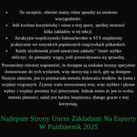
Na szczęście, obecnie mamy różne sposoby na ustalenie
wiarygodności.
Jeśli kochasz koszykówkę i wiesz o niej sporo, spróbuj obstawić
kilka zakładów w tej sekcji.
Atrakcyjne współczynniki bukmacherskie w STS znajdziemy
praktycznie we wszystkich popularnych rozgrywkach piłkarskich.
Każdy użytkownik przed zawarciem zakładu” “może szybko
obliczyć, ile pieniędzy wygra, jeśli przewidywania się sprawdzą.
Powinniśmy również wspomnieć, że dostępne są unikalne bonusy specjalnie
dostosowane do tych wydarzeń, więc skorzystaj z nich, gdy są dostępne.
Naszym zdaniem, jest to przestarzała metoda dodawania środków do konta i
wypłaty wygranych. Żyjemy watts nowoczesnej erze, więc szybkie i płynne
wpłaty i wypłaty powinny być priorytetem. Jednak mimo że jest to wolna
metoda płatności, nadal jest bardzo bezpieczna, dlatego gracze z niej
korzystają.
Najlepsze Strony Unces Zakładami Na Esporty
W Październik 2025