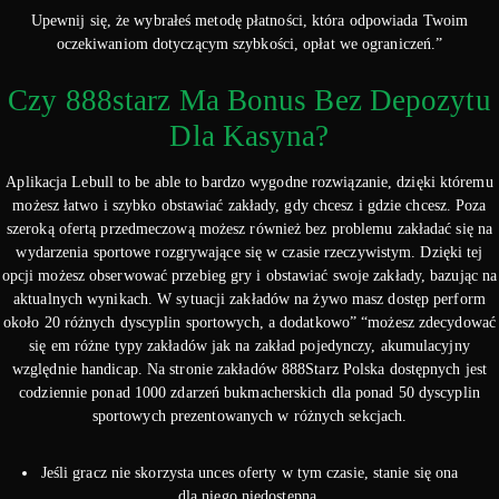
Upewnij się, że wybrałeś metodę płatności, która odpowiada Twoim
oczekiwaniom dotyczącym szybkości, opłat we ograniczeń.”
Czy 888starz Ma Bonus Bez Depozytu
Dla Kasyna?
Aplikacja Lebull to be able to bardzo wygodne rozwiązanie, dzięki któremu
możesz łatwo i szybko obstawiać zakłady, gdy chcesz i gdzie chcesz. Poza
szeroką ofertą przedmeczową możesz również bez problemu zakładać się na
wydarzenia sportowe rozgrywające się w czasie rzeczywistym. Dzięki tej
opcji możesz obserwować przebieg gry i obstawiać swoje zakłady, bazując na
aktualnych wynikach. W sytuacji zakładów na żywo masz dostęp perform
około 20 różnych dyscyplin sportowych, a dodatkowo” “możesz zdecydować
się em różne typy zakładów jak na zakład pojedynczy, akumulacyjny
względnie handicap. Na stronie zakładów 888Starz Polska dostępnych jest
codziennie ponad 1000 zdarzeń bukmacherskich dla ponad 50 dyscyplin
sportowych prezentowanych w różnych sekcjach.
Jeśli gracz nie skorzysta unces oferty w tym czasie, stanie się ona
dla niego niedostępna.