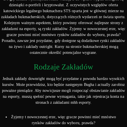
dziesiątki e-portfeli i kryptowalut. Z oczywistych względów oferta
katowickiego legalnego bukmachera STS oparta jest w głównej mierze na
zakładach bukmacherskich, dotyczących różnych wydarzeń ze świata sportu.
Kolejnym ważnym aspektem, który powinny oferować najlepsze strony z
zakładami na esporty, są rynki zakładów. Żyjemy w nowoczesnej erze, więc
gracze powinni mieć mnóstwo rynków zakładów do wyboru, prawda?
Ponadto, zawsze jest przydatne, gdy dostępne są dodatkowe rynki zakładów
na żywo i zakłady outright. Kursy na stronie bukmacherskiej mogą
ostatecznie określić potencjalne wygrane.
Rodzaje Zakładów
Jednak zakłady downright mogą być przydatne z powodu bardzo wysokich
kursów. Może przewidzisz, kto będzie następnym Bugha i actually zarobisz
poważne pieniądze. Aby nowicjusze mogli rozpocząć obstawianie zakładów
na esporty, muszą spełnić pewne wymagania, takie jak rejestracja konta na
stronach z zakładami mhh esporty.
Żyjemy t nowoczesnej erze, więc gracze powinni mieć mnóstwo
rynków zakładów do wyboru, prawda?