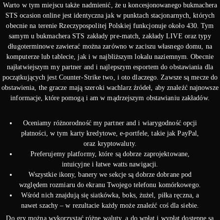
Warto w tym miejscu także nadmienić, że u koncesjonowanego bukmachera
STS ocasion online jest identyczna jak w punktach stacjonarnych, których
obecnie na terenie Rzeczypospolitej Polskiej funkcjonuje około 430. Tym
samym u bukmachera STS zakłady pre-match, zakłady LIVE oraz typy
długoterminowe zawierać można zarówno w zaciszu własnego domu, na
komputerze lub tablecie, jak i w najbliższym lokalu naziemnym. Obecnie
najłatwiejszym my partner and i najlepszym esportem do obstawiania dla
początkujących jest Counter-Strike two, i oto dlaczego. Zawsze są mecze do
obstawienia, the gracze mają szeroki wachlarz źródeł, aby znaleźć najnowsze
informacje, które pomogą i am w mądrzejszym obstawianiu zakładów.
Oceniamy różnorodność my partner and i wiarygodność opcji
płatności, w tym karty kredytowe, e-portfele, takie jak PayPal,
oraz kryptowaluty.
Preferujemy platformy, które są dobrze zaprojektowane,
intuicyjne i łatwe watts nawigacji.
Wszystkie ikony, banery we sekcje są dobrze dobrane pod
względem rozmiaru do ekranu Twojego telefonu komórkowego.
Wśród nich znajdują się siatkówka, boks, żużel, piłka ręczna, a
nawet szachy – w rezultacie każdy może znaleźć coś dla siebie.
Do gry można wykorzystać różne waluty, a do wpłat i wypłat dostępne są