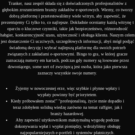
Tranker, nasz zespół składa się z doświadczonych profesjonalistów z
głębokim zrozumieniem branży zakładów e-sportowych. Wiemy, co tworzy
dobrą platformę i przetestowaliśmy wiele witryn, aby zapewnić, że
prezentujemy Ci tylko to, co najlepsze. Dokładnie oceniamy każdą witrynę t
oparciu o kluczowe czynniki, takie jak bezpieczeństwo, różnorodność
habgier, konkurencyjność szans, użyteczność i obsługa klienta. Naszym celem
jest dostarczenie Ci uczciwych, szczegółowych informacji, abyś mógł podjąć
świadomą decyzję i wybrać najlepszą platformę dla swoich potrzeb
związanych z zakładami e-sportowymi. Bingo to gra, w której gracze
zaznaczają numery em kartach, podczas gdy numery są losowane przez
dzwoniącego, some sort of zwycięzcą jest osoba, która jako pierwsza
zaznaczy wszystkie swoje numery.
Żyjemy w nowoczesnej erze, więc szybkie i płynne wpłaty i
wypłaty powinny być priorytetem.
Kiedy próbowałem zostać” “profesjonalistą, życie mnie dopadło i
teraz zdobyłem solidną wiedzę zarówno na temat raffgier, jak i
branży hazardowej.
Aby zapewnić użytkownikom maksymalną wygodę podczas
dokonywania wpłat i wypłat pieniędzy, wdrożyliśmy obsługę
najpopularniejszych e-portfeli i systemów płatniczych.