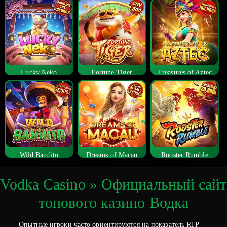
Lucky Neko
Fortune Tiger
Treasures of Aztec
Wild Bandito
Dreams of Macau
Rooster Rumble
Vodka Casino » Официальный сайт
топового казино Водка
Опытные игроки часто ориентируются на показатель RTP —