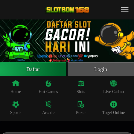
Beranda
Slot Online
Live Casino
Sportsbook
Arcade
Togel Online
Daftar
Login
Poker
Whatsapp
Home
Hot Games
Slots
Live Casino
Telegram
Sports
Arcade
Poker
Togel Online
Livechat