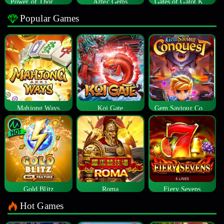
Power of Thor Megaways
Aztec Gems
Gates of Gatot Kaca
Popular Games
Mahjong Ways
Koi Gate
Gem Saviour Conquest
Gold Blitz
Roma
Fiery Sevens
Hot Games