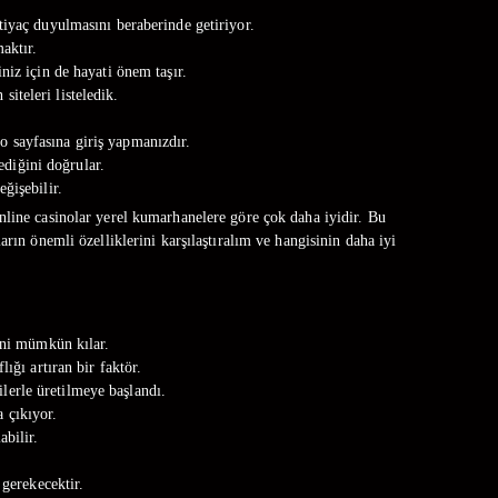
tiyaç duyulmasını beraberinde getiriyor.
aktır.
niz için de hayati önem taşır.
siteleri listeledik.
no sayfasına giriş yapmanızdır.
ediğini doğrular.
ğişebilir.
nline casinolar yerel kumarhanelere göre çok daha iyidir. Bu
arın önemli özelliklerini karşılaştıralım ve hangisinin daha iyi
ini mümkün kılar.
lığı artıran bir faktör.
ilerle üretilmeye başlandı.
a çıkıyor.
bilir.
 gerekecektir.