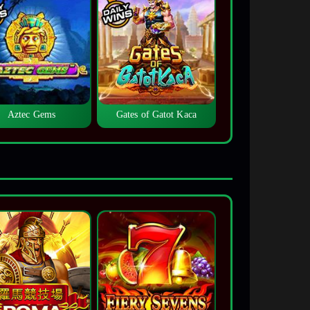
Aztec Gems
Gates of Gatot Kaca