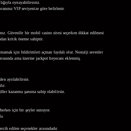
lığıyla oynayabilirsiniz.
anınız VIP seviyenize göre belirlenir.
z. Güvenilir bir mobil casino sitesi seçerken dikkat edilmesi
dan kritik öneme sahiptir.
amak için bildirimleri açman faydalı olur. Nostalji sevenler
vasında ama üzerine jackpot heyecanı eklenmiş.
en ayrılabilirsin.
dır.
ller kazanma şansına sahip olabilirsin.
herkes için bir şeyler sunuyor.
da.
ercih edilen seçenekler arasındadır.