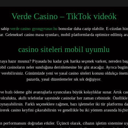
Verde Casino – TikTok videók
a sahip
verde casino gyongyvasar.hu
bonuslar daha cazip olabilir. E-cüzdan hiz
nar. Geleneksel casino masa oyunları, mobil platformlarda optimize edilmiş ara
casino siteleri mobil uyumlu
ya hazır mısınız? Piyasada bu kadar çok harika seçenek varken, nereden başl
l casinoların neler sunduğuna derinlemesine bir göz atacağız. Ayrıca bugün p
ar verebilirsiniz. Günümüzde yeni ve yasal casino siteleri konusu oldukça önem
pazarda, yasal düzenlemeler sık sık değişiyor.
 ve hızlı ödeme gibi avantajlarla oyunculara büyük kolaylıklar sunar. Artık ca
 yolculukta, akıllı telefonlar sayesinde casinolar her zaman cebinizde. Özellikle
oynayabilirsin. Farklı seçeneklere rağmen, bazı işletmeler iki tür platformu da
irerek casino keyfini çıkarabilirsin ve genellikle bu iki yöntem arasında hiçbir
 oyun performansını doğrudan etkiler. Üçüncü olarak, cihazın işletim sistemine