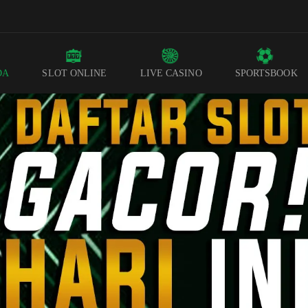
DA
SLOT ONLINE
LIVE CASINO
SPORTSBOOK