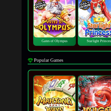
Gates of Olympus
Starlight Princes
Popular Games