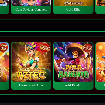
Gem Saviour Conquest
Gold Blitz
Treasures of Aztec
Wild Bandito