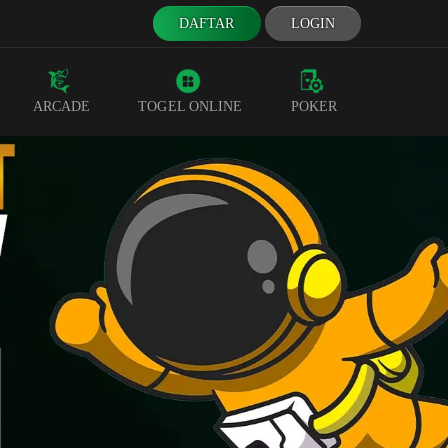
DAFTAR
LOGIN
ARCADE
TOGEL ONLINE
POKER