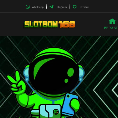
Whatsapp
Telegram
Livechat
BERAN