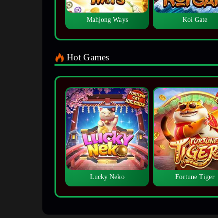
Mahjong Ways
Koi Gate
Hot Games
Lucky Neko
Fortune Tiger