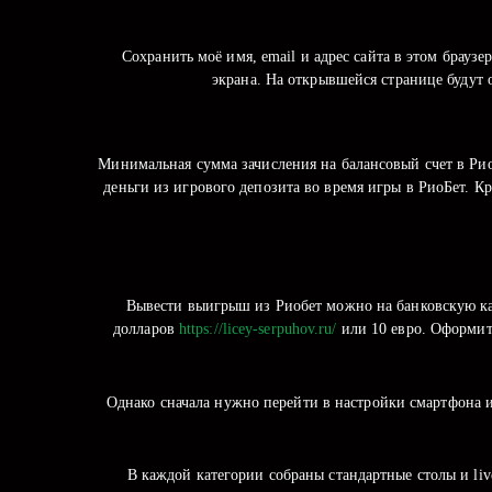
Сохранить моё имя, email и адрес сайта в этом брау
экрана. На открывшейся странице буду
Минимальная сумма зачисления на балансовый счет в Рио
деньги из игрового депозита во время игры в РиоБет. 
Вывести выигрыш из Риобет можно на банковскую кар
долларов
https://licey-serpuhov.ru/
или 10 евро. Оформить
Однако сначала нужно перейти в настройки смартфона и
В каждой категории собраны стандартные столы и li