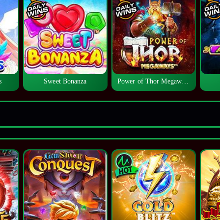
s
Sweet Bonanza
Power of Thor Megaways