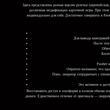
Здесь представлены разные версии рулетки (европейская,
различные модификации карточной игры. При этом в
индивидуально для себя. Достаточно совершить в Рио
Для вывода выигрышей 
После это
Обме
Кази
Риобет 
Обратите внимание, что пра
Плюс, оператор сотрудничает с топов
Это активное и дос
Восстановить доступ к платформе в полном объеме пом
деньги. Единственное отличие от оригинала — скорре