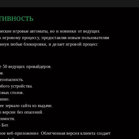
тивность
ческие игровые автоматы, но и новинки от ведущих
к игровому процессу, предоставляя новым пользователям
минуя любые блокировки, и делает игровой процесс
ее 50 ведущих провайдеров.
ов.
езопасность.
бого устройства.
ровых столов.
зино.
е зеркало сайта из выдачи.
о версии без опасений.
симости.
 Бет.
вное веб-приложение. Облегченная версия клиента создает