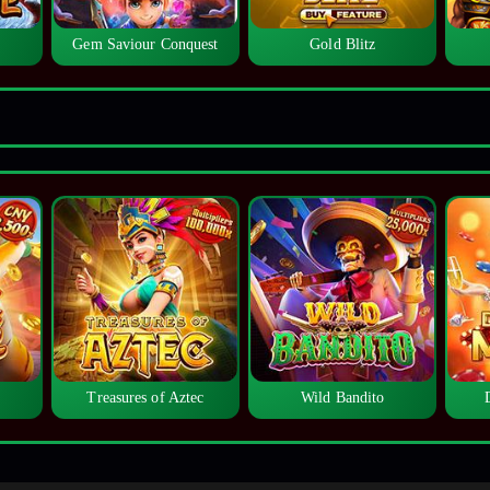
Gem Saviour Conquest
Gold Blitz
Treasures of Aztec
Wild Bandito