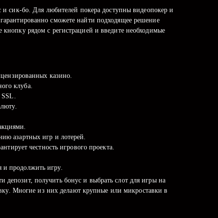
пс и сик-бо. Для любителей покера доступны видеопокер и
ы гарантированно сможете найти подходящее решение
е кнопку рядом с регистрацией и введите необходимые
ицензированных казино.
ого клуба.
 SSL.
люту.
акциями.
нию азартных игр и лотерей.
антирует честность игрового проекта.
 и продолжить игру.
и депозит, получить бонус и выбрать слот для игры на
вку. Многие из них делают крупные или микроставки в