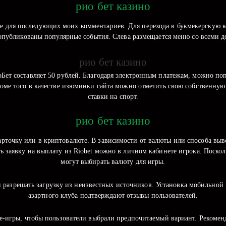
рио бет казино
зере для последующих моих комментариев. Для перехода в букмекерскую 
т опубликованы популярные события. Слева размещается меню со всеми
рио бет казино
Бет составляет 50 рублей. Благодаря электронным платежам, можно по
Кроме того в качестве изюминки сайта можно отметить свою собственну
ставки на спорт.
рио бет казино
точку или в криптовалюте. В зависимости от валюты или способа выво
 заявку на выплату из Riobet можно в личном кабинете игрока. Поскольк
могут выбирать валюту для игры.
 разрешать загрузку из неизвестных источников. Установка мобильной
азартного клуба подтверждают отзывы пользователей.
ve-игры, чтобы пользователи выбрали предпочитаемый вариант. Рекоме