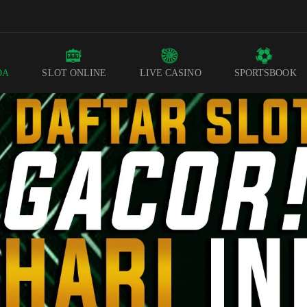
DA
SLOT ONLINE
LIVE CASINO
SPORTSBOOK