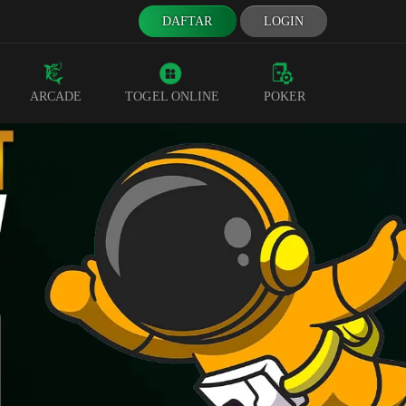
DAFTAR
LOGIN
ARCADE
TOGEL ONLINE
POKER