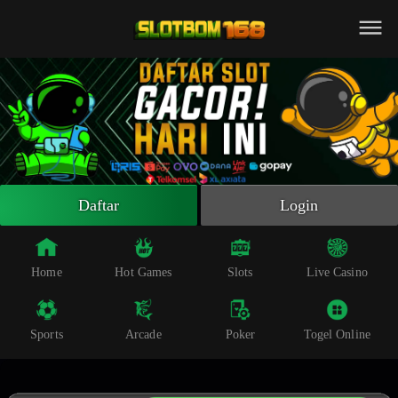
Beranda
Slot Online
Live Casino
Sportsbook
Arcade
Togel Online
Daftar
Login
Poker
Whatsapp
Home
Hot Games
Slots
Live Casino
Telegram
Sports
Arcade
Poker
Togel Online
Livechat