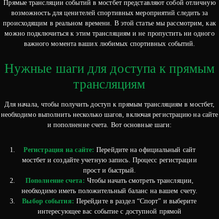
Прямые трансляции событий в мостбет представляют собой отличную
возможность для ценителей спортивных мероприятий следить за
происходящим в реальном времени. В этой статье мы рассмотрим, как
можно подключиться к этим трансляциям и не пропустить ни одного
важного момента ваших любимых спортивных событий.
Нужные шаги для доступа к прямым
трансляциям
Для начала, чтобы получить доступ к прямым трансляциям в мостбет,
необходимо выполнить несколько шагов, включая регистрацию на сайте
и пополнение счета. Вот основные шаги:
Регистрация на сайте:
Перейдите на официальный сайт
мостбет и создайте учетную запись. Процесс регистрации
прост и быстрый.
Пополнение счета:
Чтобы начать смотреть трансляции,
необходимо иметь положительный баланс на вашем счету.
Выбор события:
Перейдите в раздел “Спорт” и выберите
интересующее вас событие с доступной прямой