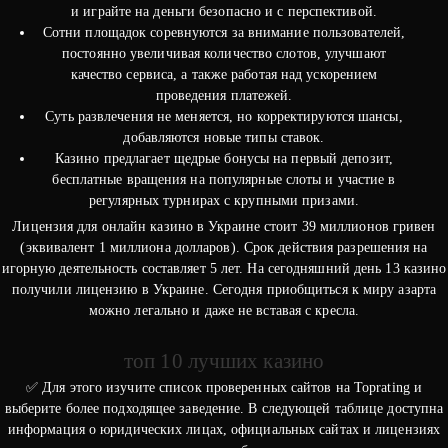
и играйте на деньги безопасно и с перспективой.
Сотни площадок соревнуются за внимание пользователей,
постоянно увеличивая количество слотов, улучшают
качество сервиса, а также работая над ускорением
проведения платежей.
Суть развлечения не меняется, но корректируются шансы,
добавляются новые типы ставок.
Казино предлагает щедрые бонусы на первый депозит,
бесплатные вращения на популярные слоты и участие в
регулярных турнирах с крупными призами.
Лицензия для онлайн казино в Украине стоит 39 миллионов гривен
(эквивалент 1 миллиона долларов). Срок действия разрешения на
игорную деятельность составляет 5 лет. На сегодняшний день 13 казино
получили лицензию в Украине. Сегодня приобщиться к миру азарта
можно легально и даже не вставая с кресла.
топ 10 лучших казино
✅ Для этого изучите список проверенных сайтов на Toprating и
выберите более подходящее заведение. В следующей таблице доступна
информация о юридических лицах, официальных сайтах и лицензиях