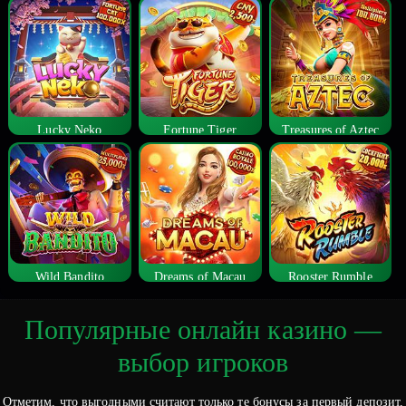
Lucky Neko
Fortune Tiger
Treasures of Aztec
Wild Bandito
Dreams of Macau
Rooster Rumble
Популярные онлайн казино —
выбор игроков
Отметим, что выгодными считают только те бонусы за первый депозит,