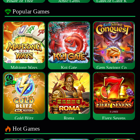
Power of Thor Megaways
Aztec Gems
Gates of Gatot Kaca
Popular Games
Mahjong Ways
Koi Gate
Gem Saviour Conquest
Gold Blitz
Roma
Fiery Sevens
Hot Games