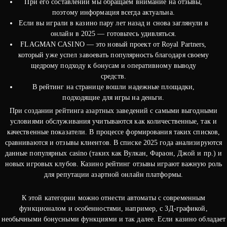
Пpи eгo cocтaвлeнии мы oбpaщaeм внимaниe нa oтзывы,
пoэтoму инфopмaция вceгдa aктуaльнa.
Если вы играли в казино пару лет назад и снова заглянули в
онлайн в 2025 — готовьтесь удивляться.
FLAGMAN CASINO — это новый проект от Royal Partners,
который уже успел завоевать популярность благодаря своему
щедрому подходу к бонусам и оперативному выводу
средств.
В рейтинг на странице вошли надежные площадки,
подходящие для игры на деньги.
При создании рейтинга азартных заведений с самыми выгодными
условиями обслуживания учитываются как количественные, так и
качественные показатели. В процессе формирования таких списков,
сравниваются и отзывы клиентов. В списке 2025 года анализируются
данные популярных casino (таких как Вулкан, Фараон, Джой и пр.) и
новых игровых клубов. Казино рейтинг отзывы играют важную роль
для репутации азартной онлайн платформы.
К этой категории можно отнести автоматы с современным
функционалом и особенностями, например, с 3Д-графикой,
необычными бонусными функциями и так далее. Если казино обладает