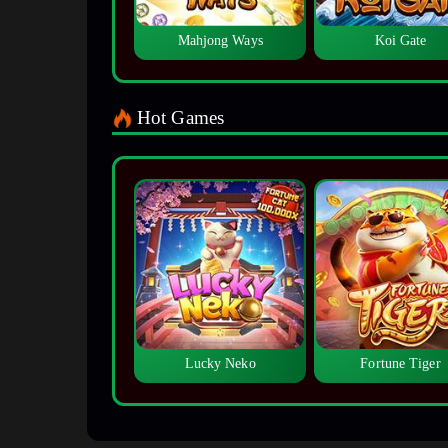
Mahjong Ways
Koi Gate
Hot Games
Lucky Neko
Fortune Tiger