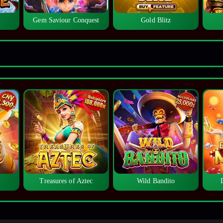
Gem Saviour Conquest
Gold Blitz
Treasures of Aztec
Wild Bandito