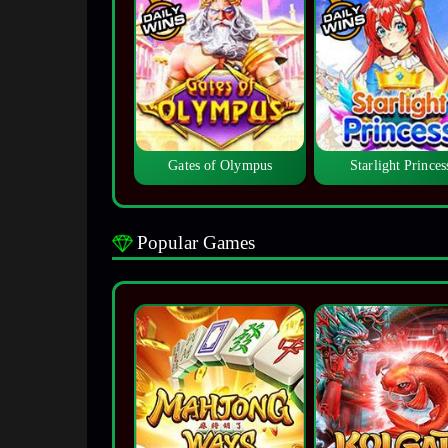
Gates of Olympus
Starlight Princes
Popular Games