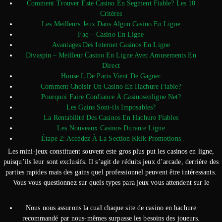
Comment Trouver Este Casino En Segment Fiable? Les 10
Critères
Les Meilleurs Jeux Dans Algun Casino En Ligne
Faq – Casino En Ligne
Avantages Des Internet Casinos En Ligne
Divaspin – Meilleur Casino En Ligne Avec Amusements En
Direct
House L De Paris Vient De Gagner
Comment Choisir Un Casino En Hachure Fiable?
Pourquoi Faire Confiance À Casinosenligne Net?
Les Gains Sont-ils Imposables?
La Rentabilité Des Casinos En Hachure Fiables
Les Nouveaux Casinos Durante Ligne
Étape 2: Accédez À La Section Kklk Promotions
Les mini-jeux constituent souvent este gros plus put les casinos en ligne,
puisqu’ils leur sont exclusifs. Il s’agit de réduits jeux d’arcade, derrière des
parties rapides mais des gains quel professionnel peuvent être intéressants.
Vous vous questionnez sur quels types para jeux vous attendent sur le
Nous nous assurons la cual chaque site de casino en hachure
recommandé par nous-mêmes surpasse les besoins des joueurs.