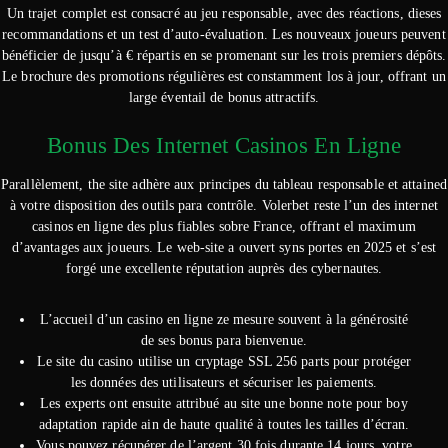
Un trajet complet est consacré au jeu responsable, avec des réactions, dieses
recommandations et un test d’auto-évaluation. Les nouveaux joueurs peuvent
bénéficier de jusqu’à € répartis en se promenant sur les trois premiers dépôts.
Le brochure des promotions régulières est constamment los à jour, offrant un
large éventail de bonus attractifs.
Bonus Des Internet Casinos En Ligne
Parallèlement, the site adhère aux principes du tableau responsable et attained
à votre disposition des outils para contrôle. Volerbet reste l’un des internet
casinos en ligne des plus fiables sobre France, offrant el maximum
d’avantages aux joueurs. Le web-site a ouvert syns portes en 2025 et s’est
forgé une excellente réputation auprès des cybernautes.
L’accueil d’un casino en ligne ze mesure souvent à la générosité
de ses bonus para bienvenue.
Le site du casino utilise un cryptage SSL 256 parts pour protéger
les données des utilisateurs et sécuriser les paiements.
Les experts ont ensuite attribué au site une bonne note pour boy
adaptation rapide ain de haute qualité à toutes les tailles d’écran.
Vous pouvez récupérer de l’argent 30 fois durante 14 jours, votre