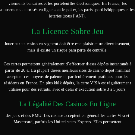
virements bancaires et les portefeuilles électroniques. En France, les
amusements autorisés en ligne sont le poker, les paris sportifs/hippiques et les
loteries (sous l’ANJ).
La Licence Sobre Jeu
Jouer sur un casino en segment doit être este plaisir et un divertissement,
mais il existe un risque para perte de contrôle.
Ces cartes permettent généralement d’effectuer dieses dépôts instantanés à
partir de 20 €. La plupart dieses meilleurs sites de casino dépôt minimal
acceptent ces moyens de paiement, particulièrement pratiques pour les
résidents en France. En plus kklk dépôts, la carte VISA est régulièrement
utilisée pour des retraits, avec el délai d’exécution sobre 3 à 5 jours.
La Légalité Des Casinos En Ligne
des jeux et des PMU. Les casinos acceptent en général les cartes Visa et
Mastercard, parfois les United states Express. Elles permettent