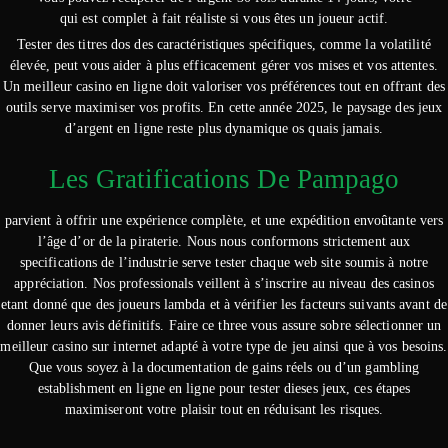
qui est complet à fait réaliste si vous êtes un joueur actif.
Tester des titres dos des caractéristiques spécifiques, comme la volatilité
élevée, peut vous aider à plus efficacement gérer vos mises et vos attentes.
Un meilleur casino en ligne doit valoriser vos préférences tout en offrant des
outils serve maximiser vos profits. En cette année 2025, le paysage des jeux
d’argent en ligne reste plus dynamique os quais jamais.
Les Gratifications De Pampago
parvient à offrir une expérience complète, et une expédition envoûtante vers
l’âge d’or de la piraterie. Nous nous conformons strictement aux
specifications de l’industrie serve tester chaque web site soumis à notre
appréciation. Nos professionals veillent à s’inscrire au niveau des casinos
etant donné que des joueurs lambda et à vérifier les facteurs suivants avant de
donner leurs avis définitifs. Faire ce three vous assure sobre sélectionner un
meilleur casino sur internet adapté à votre type de jeu ainsi que à vos besoins.
Que vous soyez à la documentation de gains réels ou d’un gambling
establishment en ligne en ligne pour tester dieses jeux, ces étapes
maximiseront votre plaisir tout en réduisant les risques.