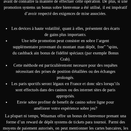
avant de connaître la manière de effectuer cette opération. De plus, si une
promotion systems un bonus sobre bienvenue a été utilisé, il est impératif
d’avoir respecté des exigences de mise associées.
Les devices à haute volatilité, quant à elles, présentent des écarts
de gains plus importants.
Une telle promotion peut consister en sobre l’argent
supplémentaire provenant du montant man dépôt, free” “spins,
du cashback ain bonus de fidélité spéciaux (par exemple Bonus
Crab).
Cette méthode est particulièrement necesare pour des requêtes
nécessitant des prises de position détaillées ou des échanges
prolongés.
Les paris sportifs seront légaux en France et donc sûrs lorsqu’ils
sont effectués dans des casinos ou des internet sites de paris
appropriés.
Envie sobre profiter de benefit de casino sobre ligne pour
améliorer votre expérience sobre jeu?
La plupart ni temps, Winamax offre un bonus de bienvenue prenant una
forme d’un reward de dépôt systems de tickets para tournoi. Parmi des
moyens de paiement autorisés, on peut mentionner les cartes bancaires, les