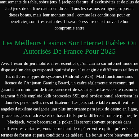
amusements de table, sobre jeux à jackpot feature, d’exclusivités et de plus de
320 jeux de on line casino en direct. Tous les casinos en ligne proposent
dieses bonus, mais leur montant total, comme les conditions pour en
bénéficier, sont très variables. Il sera nécessaire de retrouver le bon
compromis entre
Les Meilleurs Casinos Sur Internet Fiables Ou
Autorisés De France Pour 2025
Avec l’essor du jeu mobile, il est essentiel qu’un casino sur internet moderne
dispose d’un design responsif optimisé pour les engin de différentes tailles et
les différents types de systèmes (Android et iOS). Mad fonctionne sous
licence de l’Anjouan Gaming Board, un cadre réglementaire reconnu qui
garantit un minimum de transparence et de security. Le Le web site casino en
segment fiable emploie kklk protocoles SSL quel professionnel sécurisent les
données personnelles des utilisateurs. Les jeux sobre table constituent los
angeles deuxième catégorie una plus importante para jeux de casino en ligne,
grace aux jeux d’adresse et de hasard tels que la different roulette games, le
blackjack, votre baccarat et le poker. Ils seront souvent proposés dans
différentes variantes, vous permettant de repérer votre option préférée en
termes de format et para conditions de tableau. Le bonus sobre bienvenue du