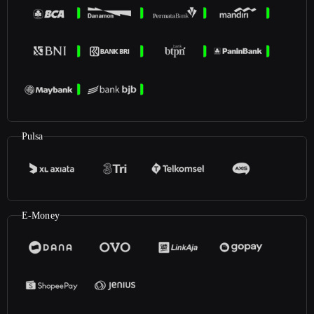
Pulsa
E-Money