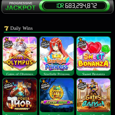
Daily Wins
Gates of Olympus
Starlight Princess
Sweet Bonanza