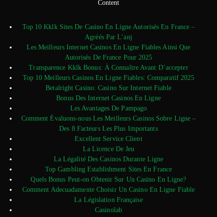
Content
Top 10 Kklk Sites De Casino En Ligne Autorisés En France –
Agréés Par L’anj
Les Meilleurs Internet Casinos En Ligne Fiables Ainsi Que
Autorisés De France Pour 2025
Transparence Kklk Bonus: À Connaître Avant D’accepter
Top 10 Meilleurs Casinos En Ligne Fiables: Comparatif 2025
Betalright Casino: Casino Sur Internet Fiable
Bonus Des Internet Casinos En Ligne
Les Avantages De Pampago
Comment Évaluons-nous Les Meilleurs Casinos Sobre Ligne –
Des 8 Facteurs Les Plus Importants
Excellent Service Client
La Licence De Jeu
La Légalité Des Casinos Durante Ligne
Top Gambling Establishment Sites En France
Quels Bonus Peut-on Obtenir Sur Un Casino En Ligne?
Comment Adecuadamente Choisir Un Casino En Ligne Fiable
La Législation Française
Casinolab