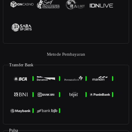
Metode Pembayaran
Transfer Bank
Pulsa