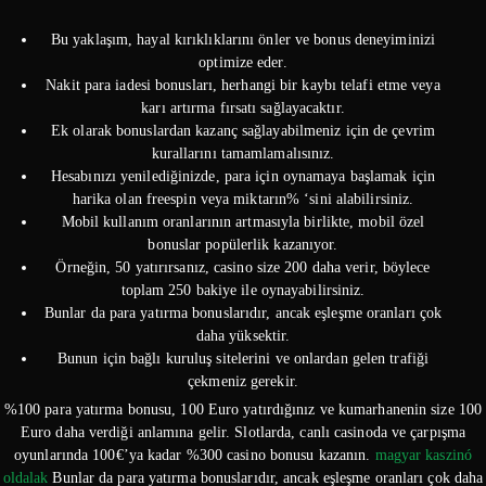
Bu yaklaşım, hayal kırıklıklarını önler ve bonus deneyiminizi
optimize eder.
Nakit para iadesi bonusları, herhangi bir kaybı telafi etme veya
karı artırma fırsatı sağlayacaktır.
Ek olarak bonuslardan kazanç sağlayabilmeniz için de çevrim
kurallarını tamamlamalısınız.
Hesabınızı yenilediğinizde, para için oynamaya başlamak için
harika olan freespin veya miktarın% ‘sini alabilirsiniz.
Mobil kullanım oranlarının artmasıyla birlikte, mobil özel
bonuslar popülerlik kazanıyor.
Örneğin, 50 yatırırsanız, casino size 200 daha verir, böylece
toplam 250 bakiye ile oynayabilirsiniz.
Bunlar da para yatırma bonuslarıdır, ancak eşleşme oranları çok
daha yüksektir.
Bunun için bağlı kuruluş sitelerini ve onlardan gelen trafiği
çekmeniz gerekir.
%100 para yatırma bonusu, 100 Euro yatırdığınız ve kumarhanenin size 100
Euro daha verdiği anlamına gelir. Slotlarda, canlı casinoda ve çarpışma
oyunlarında 100€’ya kadar %300 casino bonusu kazanın.
magyar kaszinó
oldalak
Bunlar da para yatırma bonuslarıdır, ancak eşleşme oranları çok daha