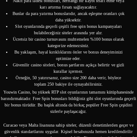
Nakit para iadesi bonusları, herhangi bir kaybı telafi etme veya
karı artırma fırsatı sağlayacaktır.
Bunlar da para yatırma bonuslarıdır, ancak eşleşme oranları çok
daha yüksektir.
Slot oyunlarında geçerli çeşitli free spin bonus kampanyaları
bulabileceğiniz siteler arasında yer alır.
Ücretsiz bir casino turnuvasını muhtemelen %100 bonus olarak
kategorize edemezsiniz.
Bu yaklaşım, hayal kırıklıklarını önler ve bonus deneyiminizi
optimize eder.
Güvenilir casino siteleri, bonus şartlarını açıkça belirtir ve gizli
kurallar içermez.
Örneğin, 50 yatırırsanız, casino size 200 daha verir, böylece
toplam 250 bakiye ile oynayabilirsiniz.
Youwin Casino, bu yüksek RTP slot oyunlarının tamamını kütüphanesinde
barındırmaktadır. Free Spin bonusları bildiğiniz gibi slot oyunlarında geçerli
bir bonus türüdür. Bu başlık altında da birkaç popüler Free Spin çeşidini
sizlerle paylaşacağız.
Curacao veya Malta lisansına sahip siteler, düzenli denetimlerden geçer ve
güvenlik standartlarını uygular. Kişisel hesabınızda hemen kredilendirilir