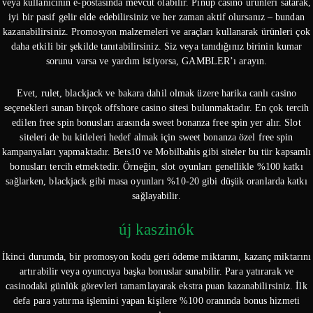
veya kullanıcının e-postasında mevcut olabilir. Pinup casino ürünleri satarak,
iyi bir pasif gelir elde edebilirsiniz ve her zaman aktif olursanız – bundan
kazanabilirsiniz. Promosyon malzemeleri ve araçları kullanarak ürünleri çok
daha etkili bir şekilde tanıtabilirsiniz. Siz veya tanıdığınız birinin kumar
sorunu varsa ve yardım istiyorsa, GAMBLER’ı arayın.
Evet, rulet, blackjack ve bakara dahil olmak üzere harika canlı casino
seçenekleri sunan birçok offshore casino sitesi bulunmaktadır. En çok tercih
edilen free spin bonusları arasında sweet bonanza free spin yer alır. Slot
siteleri de bu kitleleri hedef almak için sweet bonanza özel free spin
kampanyaları yapmaktadır. Bets10 ve Mobilbahis gibi siteler bu tür kapsamlı
bonusları tercih etmektedir. Örneğin, slot oyunları genellikle %100 katkı
sağlarken, blackjack gibi masa oyunları %10-20 gibi düşük oranlarda katkı
sağlayabilir.
új kaszinók
İkinci durumda, bir promosyon kodu geri ödeme miktarını, kazanç miktarını
artırabilir veya oyuncuya başka bonuslar sunabilir. Para yatırarak ve
casinodaki günlük görevleri tamamlayarak ekstra puan kazanabilirsiniz. İlk
defa para yatırma işlemini yapan kişilere %100 oranında bonus hizmeti