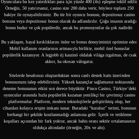
Oyunculara bu kez yatırdıkları para için yüzde 400 (4x) eşleşme teklif edilir.
Örneğin, 50 yatırırsanız, casino size 200 daha verir, böylece toplam 250
bakiye ile oynayabilirsiniz. Bu tür bir oyuncu bonusu, depozitosuz casino
bonusu veya depozitosuz bonus olarak da adlandırılır. Çoğu insanın aradığı
bonus budur ve çok popülerdir, ancak bu promosyonlar da çok nadirdir.
Bu yaklaşım, hayal kırıklıklarını önler ve bonus deneyiminizi optimize eder.
Mobil kullanım oranlarının artmasıyla birlikte, mobil özel bonuslar
popülerlik kazanıyor. A legjobb új kaszinó oldalak világa izgalmas, de csak
akkor, ha okosan válogatsz.
Sitelerde hesabınızı oluşturduktan sonra canlı destek hattı üzerinden
bonusunuzu talep edebilirsiniz. Yüksek kazançlar sağlamanız noktasında
deneme bonusunun etkisi son derece büyüktür. Pinco Casino, Türkiye’deki
oyuncular arasında hızla popülerlik kazanan yenilikçi bir çevrimiçi casino
platformudur. Platform, modern teknolojilerle geliştirilmiş olup, her
cihazdan kolayca erişim imkanı sunar. Buradaki “kuralsız” terimi, bonusun
herhangi bir şekilde kısıtlanmadığı anlamına gelir. İçerik ve tetikleme
koşulları açısından bir fark yoktur, ancak bahis oranı sektör ortalamasının
oldukça altındadır (örneğin, 20x ve altı).