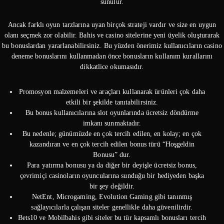
sunulur.
Ancak farklı oyun tarzlarına uyan birçok strateji vardır ve size en uygun
olanı seçmek zor olabilir. Bahis ve casino sitelerine yeni üyelik oluşturarak
bu bonuslardan yararlanabilirsiniz. Bu yüzden önerimiz kullanıcıların casino
deneme bonuslarını kullanmadan önce bonusların kullanım kurallarını
dikkatlice okumasıdır.
Promosyon malzemeleri ve araçları kullanarak ürünleri çok daha
etkili bir şekilde tanıtabilirsiniz.
Bu bonus kullanıcılarına slot oyunlarında ücretsiz döndürme
imkanı sunmaktadır.
Bu nedenle; günümüzde en çok tercih edilen, en kolay; en çok
kazandıran ve en çok tercih edilen bonus türü “Hoşgeldin
Bonusu” dur.
Para yatırma bonusu ya da diğer bir deyişle ücretsiz bonus,
çevrimiçi casinoların oyuncularına sunduğu bir hediyeden başka
bir şey değildir.
NetEnt, Microgaming, Evolution Gaming gibi tanınmış
sağlayıcılarla çalışan siteler genellikle daha güvenilirdir.
Bets10 ve Mobilbahis gibi siteler bu tür kapsamlı bonusları tercih