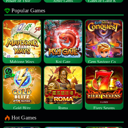
Power of Thor Megaways
Aztec Gems
Gates of Gatot Kaca
Popular Games
Mahjong Ways
Koi Gate
Gem Saviour Conquest
Gold Blitz
Roma
Fiery Sevens
Hot Games