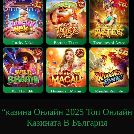
Lucky Neko
Fortune Tiger
Treasures of Aztec
Wild Bandito
Dreams of Macau
Rooster Rumble
“казина Онлайн 2025 Топ Онлайн
Казината В България