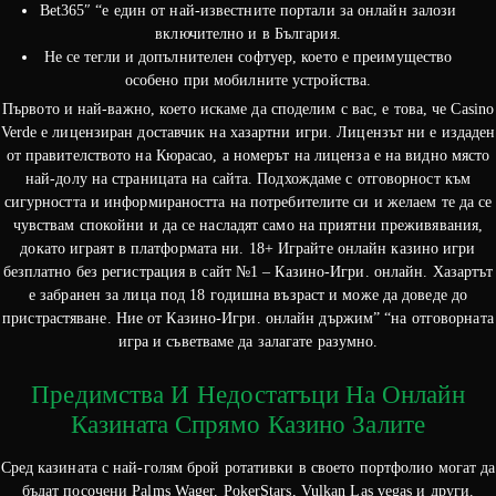
Bet365″ “е един от най-известните портали за онлайн залози
включително и в България.
Не се тегли и допълнителен софтуер, което е преимущество
особено при мобилните устройства.
Първото и най-важно, което искаме да споделим с вас, е това, че Casino
Verde е лицензиран доставчик на хазартни игри. Лицензът ни е издаден
от правителството на Кюрасао, а номерът на лиценза е на видно място
най-долу на страницата на сайта. Подхождаме с отговорност към
сигурността и информираността на потребителите си и желаем те да се
чувствам спокойни и да се насладят само на приятни преживявания,
докато играят в платформата ни. 18+ Играйте онлайн казино игри
безплатно без регистрация в сайт №1 – Казино-Игри. онлайн. Хазартът
е забранен за лица под 18 годишна възраст и може да доведе до
пристрастяване. Ние от Казино-Игри. онлайн държим” “на отговорната
игра и съветваме да залагате разумно.
Предимства И Недостатъци На Онлайн
Казината Спрямо Казино Залите
Сред казината с най-голям брой ротативки в своето портфолио могат да
бъдат посочени Palms Wager, PokerStars, Vulkan Las vegas и други.