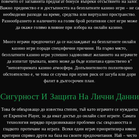
повечето от заглавията предлагат бонуси въпреки отсъствието на залог.
Важно предимство е и достъпността на безплатните казино игри – не са
необходими разходи на време, средства или виртуално пространство.
Разнообразието и наличието на голям брой ротативни слот игри може
да окаже голямо влияние при избора на онлайн казино.
Много играчи предпочитат да се наслаждават на безплатните онлайн
казино игри поради специфични причини. На първо място,
безплатните казино игри успешно задоволяват желанието на играчите
да изпитат тръпката, която може да бъде изпитана единствено в”
“неповторимата казино атмосфера. Допълнителното ползотворно
обстоятелство е, че това се случва при нулев риск от загуба или дори
фалит в дългосрочен план.
Сигурност И Защита На Лични Данни
Това бе обвързващо до известна степен, тъй като играчите се нуждаеха
от Expensive Player, за да имат достъп до онлайн слот игрите. Самата
технология нерядко предизвикваше проблеми със свързаността и
гладкото протичане на играта. Всеки един играч приоритизира някои
критерии спрямо други на база на своите предпочитания. Най – често