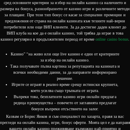
сред основните критерии за избор на онлайн казино са наличието и
размера на бонуса, разнообразието от казино игри и различните методи
за плащане. При този тип бонус се касае за специални промоции и
предложения от страна на онлайн казината към техните най-верни
потребители или още ВИП клиенти. За да достигне даден клиент до
ВИП клуба на кое да е онлайн казино, той трябва да играе в това
казино регулярно в продължителен период от време
online casino bonus
.
Казино” “на живо или още live казино е един от критериите
за избор на онлайн казино.
Така получавате пълна картина за репутацията на казината и
всички необходими данни, за да направите информирано
решение.
Игрите се играят в реално време срещу истински крупиета,
което усилва също тръпката от играта.
Въпреки това, безплатните казино игри онлайн предлага
редица преимущества – повечето от заглавията предлагат
бонуси въпреки отсъствието на залог.
Казвам се Борис Янков и съм специалист по хазарта, правя за вас
прегледи на онлайн казина, игри, бонус оферти. Моята цел е да направя
вашето онлайн казино преживяване възможно най-приятно и