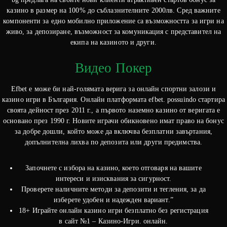
казино в размер на 100% до съблазнителните 2000лв. Сред важните
компоненти за едно мобилно приложение са възможността за игри на
живо, за депозиране, възможност за комуникация с представител на
екипа на казиното и други.
Видео Покер
Efbet е може би най-голямата верига за онлайн спортни залози и
казино игри в България. Онлайн платформата efbet. possuindo стартира
своята дейност през 2011 г., а първото наземно казино от веригата е
основано през 1990 г. Новите играчи обикновено имат право на бонус
за добре дошли, който може да включва безплатни завъртания,
допълнителна лихва по депозита или други предимства.
Започнете с избора на казино, което отговаря на вашите
интереси и изисквания за сигурност.
Проверете наличните методи за депозити и тегления, за да
изберете удобен и надежден вариант.”
18+ Играйте онлайн казино игри безплатно без регистрация
в сайт №1 – Казино-Игри. онлайн.