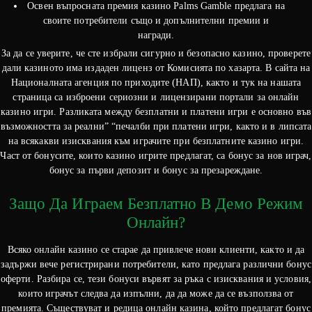
Освен въпросната премия казино Palms Gamble предлага на
своите потребители също и допълнителни премии и
награди.
За да се уверите, че сте избрали сигурно и безопасно казино, проверете
дали казиното има издаден лиценз от Комисията по хазарта. В сайта на
Националната агенция по приходите (НАП), както и тук на нашата
страница са изброени сериозни и лицензирани портали за онлайн
казино игри. Разликата между безплатни и платени игри е основно във
възможността за реални” “печалби при платени игри, както и в липсата
на всякакви изисквания към играчите при безплатните казино игри.
Част от бонусите, които казино игрите предлагат, са бонус за нов играч,
бонус за първи депозит и бонус за презареждане.
Защо Да Играем Безплатно В Демо Режим
Онлайн?
Всяко онлайн казино се старае да привлече нови клиенти, както и да
задържи вече регистрирани потребители, като предлага различни бонус
оферти. Разбира се, тези бонуси вървят за ръка с изисквания и условия,
които играчът следва да изпълни, да да може да се възползва от
премията. Съществуват и редица онлайн казина, който предлагат бонус