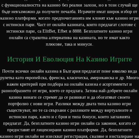
с функционалността на казино без реални залози, но в този случай ще
бъде невъзможно да получите печалба. Играчите имат широк избор от
казино платформи, когато предпочитанията им клонят към казино игри
с истински пари. Част от онлайн казината, които предлагат слотове с
истински пари, са ElitBet, Efbet и 8888. Безплатните казино игри
онлайн са страхотна алтернатива на казината, но те имат както
плюсове, така и минуси.
История И Еволюция На Казино Игрите
Почти всички онлайн казина в България предлагат поне няколко вида
рулетка като европейска, френска, класическа, американска и др. Много
важен критерий при подбора на онлайн казина е асортиментът и
разнообразието от игри, което се предлага. Затова най-добрите онлайн
казина винаги се стремят да се развиват и да обогатяват своето
портфолио с нови игри. Разлики между двата типа казино игри
съществуват, но те са свързани с разликите между виртуалните и
истински пари, както и с броя и типа бонуси, които заглавията
предлагат. Да, безплатните казино игри онлайн са законни, когато се
предоставят от лицензирани казино платформи. Да, безплатните
казино игри онлайн не изискват регистрация, сваляне и инсталиране на