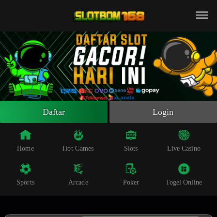
Beranda
Slot Online
Live Casino
Sportsbook
Arcade
Togel Online
Daftar
Login
Poker
Whatsapp
Home
Hot Games
Slots
Live Casino
Telegram
Sports
Arcade
Poker
Togel Online
Livechat