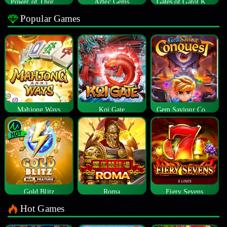
Power of Thor Megaways
Aztec Gems
Gates of Gatot Kaca
Popular Games
Mahjong Ways
Koi Gate
Gem Saviour Conquest
Gold Blitz
Roma
Fiery Sevens
Hot Games