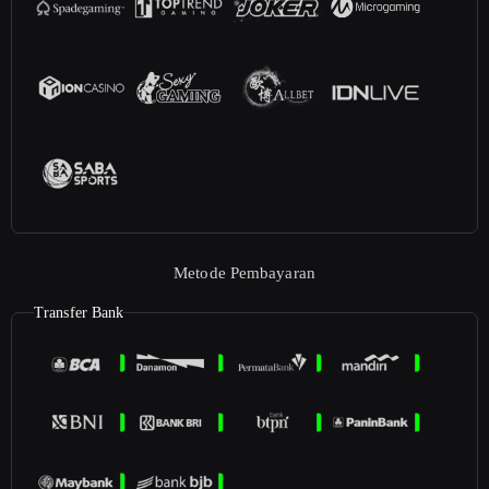
Metode Pembayaran
Transfer Bank