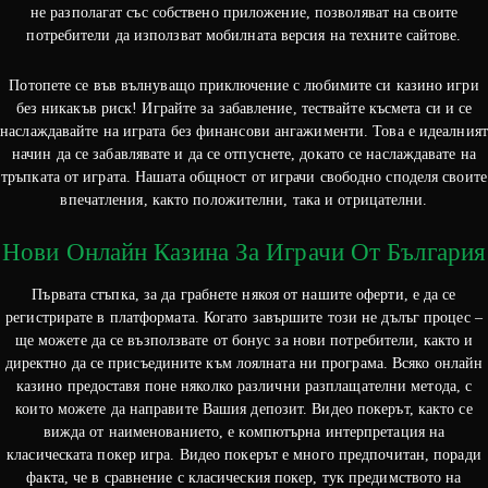
не разполагат със собствено приложение, позволяват на своите
потребители да използват мобилната версия на техните сайтове.
Потопете се във вълнуващо приключение с любимите си казино игри
без никакъв риск! Играйте за забавление, тествайте късмета си и се
наслаждавайте на играта без финансови ангажименти. Това е идеалният
начин да се забавлявате и да се отпуснете, докато се наслаждавате на
тръпката от играта. Нашата общност от играчи свободно споделя своите
впечатления, както положителни, така и отрицателни.
Нови Онлайн Казина За Играчи От България
Първата стъпка, за да грабнете някоя от нашите оферти, е да се
регистрирате в платформата. Когато завършите този не дълъг процес –
ще можете да се възползвате от бонус за нови потребители, както и
директно да се присъедините към лоялната ни програма. Всяко онлайн
казино предоставя поне няколко различни разплащателни метода, с
които можете да направите Вашия депозит. Видео покерът, както се
вижда от наименованието, е компютърна интерпретация на
класическата покер игра. Видео покерът е много предпочитан, поради
факта, че в сравнение с класическия покер, тук предимството на