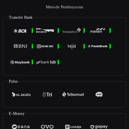
Metode Pembayaran
Transfer Bank
Pulsa
E-Money