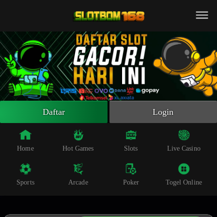
Beranda
Slot Online
Live Casino
Sportsbook
Arcade
Togel Online
Daftar
Login
Poker
Whatsapp
Home
Hot Games
Slots
Live Casino
Telegram
Sports
Arcade
Poker
Togel Online
Livechat