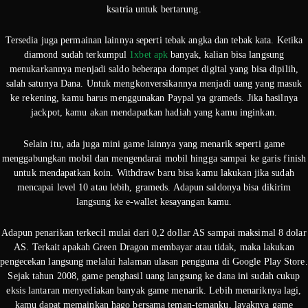
ksatria untuk bertarung.
Tersedia juga permainan lainnya seperti tebak angka dan tebak kata. Ketika
diamond sudah terkumpul
1xbet apk
banyak, kalian bisa langsung
menukarkannya menjadi saldo beberapa dompet digital yang bisa dipilih,
salah satunya Dana. Untuk mengkonversikannya menjadi uang yang masuk
ke rekening, kamu harus menggunakan Paypal ya grameds. Jika hasilnya
jackpot, kamu akan mendapatkan hadiah yang kamu inginkan.
Selain itu, ada juga mini game lainnya yang menarik seperti game
menggabungkan mobil dan mengendarai mobil hingga sampai ke garis finish
untuk mendapatkan koin. Withdraw baru bisa kamu lakukan jika sudah
mencapai level 10 atau lebih, grameds. Adapun saldonya bisa dikirim
langsung ke e-wallet kesayangan kamu.
Adapun penarikan terkecil mulai dari 0,2 dollar AS sampai maksimal 8 dolar
AS. Terkait apakah Green Dragon membayar atau tidak, maka lakukan
pengecekan langsung melalui halaman ulasan pengguna di Google Play Store.
Sejak tahun 2008, game penghasil uang langsung ke dana ini sudah cukup
eksis lantaran menyediakan banyak game menarik. Lebih menariknya lagi,
kamu dapat memainkan hago bersama teman-temanku, layaknya game