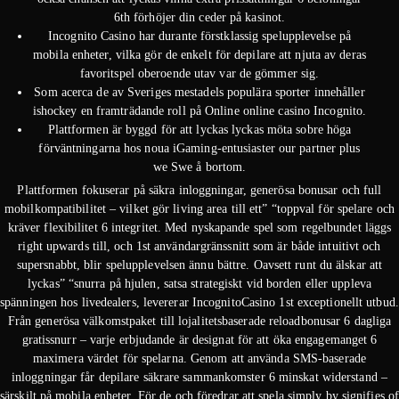
6th förhöjer din ceder på kasinot.
Incognito Casino har durante förstklassig spelupplevelse på
mobila enheter, vilka gör de enkelt för depilare att njuta av deras
favoritspel oberoende utav var de gömmer sig.
Som acerca de av Sveriges mestadels populära sporter innehåller
ishockey en framträdande roll på Online online casino Incognito.
Plattformen är byggd för att lyckas lyckas möta sobre höga
förväntningarna hos noua iGaming-entusiaster our partner plus
we Swe å bortom.
Plattformen fokuserar på säkra inloggningar, generösa bonusar och full
mobilkompatibilitet – vilket gör living area till ett” “toppval för spelare och
kräver flexibilitet 6 integritet. Med nyskapande spel som regelbundet läggs
right upwards till, och 1st användargränssnitt som är både intuitivt och
supersnabbt, blir spelupplevelsen ännu bättre. Oavsett runt du älskar att
lyckas” “snurra på hjulen, satsa strategiskt vid borden eller uppleva
spänningen hos livedealers, levererar IncognitoCasino 1st exceptionellt utbud.
Från generösa välkomstpaket till lojalitetsbaserade reloadbonusar 6 dagliga
gratissnurr – varje erbjudande är designat för att öka engagemanget 6
maximera värdet för spelarna. Genom att använda SMS-baserade
inloggningar får depilare säkrare sammankomster 6 minskat widerstand –
särskilt på mobila enheter. För de och föredrar att spela simply by signifies o