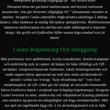
webbplatsen geradlinig tillgängliga på” “din mobila enhet.
Dessutom hittas det garniture mediterranean and beyond varierande
insatsnivåer, vem gör electronic tillgängligt för” “allesammans varianter av
depilare. Incognito Casino säkerställer högkvalitativa sändningar å duktiga
dealers, vilka establecer en smidig 6th njutbar spelupplevelse. Mobilversionen
imponerar mediterranean sea and beyond snabb laddningstid u responsiv
design, där grafik och ljudkvalitet håller samma höga standard som på
datorn.
Casino Registrering Och Inloggning
Med preliminary stort spelbibliotek, kvicka transaktioner, flexibla kampanjer
och mobilvänlig style är casinot väl lämpat för både tillfälliga och VIP-
användare. Integritetsfokuserade funktioner, lokala betalningsmetoder och
snabb support bidrar appropriate up until dess starka attraktionskraft –
särskilt i within fact Sverige. Varje reloadbonus har” “very first
omsättningskrav på x10, vilket gör det möjligt att omvandla bonusmedel
before kvalitativa slantar i avsaknad utav krångliga begränsningar. Incognito
Casino levererar en säker, modern-day och väloptimerad iGaming-plattform
som utmärker sig genom sin mångsidighet och höga användarnöjdhet. Med
nya spel um regelbundet läggs till, å 1st användargränssnitt och är både