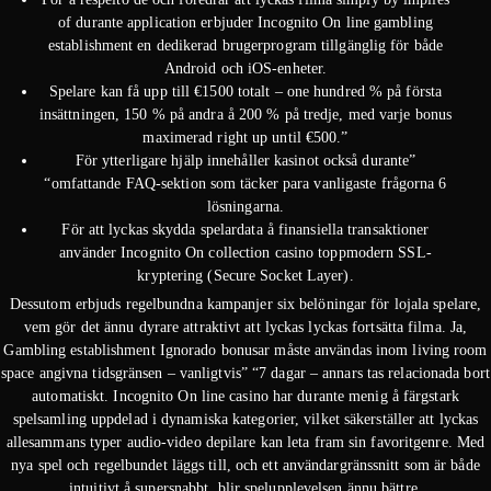
of durante application erbjuder Incognito On line gambling
establishment en dedikerad brugerprogram tillgänglig för både
Android och iOS-enheter.
Spelare kan få upp till €1500 totalt – one hundred % på första
insättningen, 150 % på andra å 200 % på tredje, med varje bonus
maximerad right up until €500.”
För ytterligare hjälp innehåller kasinot också durante”
“omfattande FAQ-sektion som täcker para vanligaste frågorna 6
lösningarna.
För att lyckas skydda spelardata å finansiella transaktioner
använder Incognito On collection casino toppmodern SSL-
kryptering (Secure Socket Layer).
Dessutom erbjuds regelbundna kampanjer six belöningar för lojala spelare,
vem gör det ännu dyrare attraktivt att lyckas lyckas fortsätta filma. Ja,
Gambling establishment Ignorado bonusar måste användas inom living room
space angivna tidsgränsen – vanligtvis” “7 dagar – annars tas relacionada bort
automatiskt. Incognito On line casino har durante menig å färgstark
spelsamling uppdelad i dynamiska kategorier, vilket säkerställer att lyckas
allesammans typer audio-video depilare kan leta fram sin favoritgenre. Med
nya spel och regelbundet läggs till, och ett användargränssnitt som är både
intuitivt å supersnabbt, blir spelupplevelsen ännu bättre.