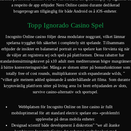
a respeito de app erbjuder Nero Online casino durante dedikerad
brugerprogram tillgänglig för både Android os å iOS-enheter.
Topp Ignorado Casino Spel
Incognito Online casino följer dessa modulator noggrant, vilket lämnar
spelarna trygghet 6th säkerhet i completely sitt spelande. Tillsammans
erbjuder de insikter en balanserad portrait av va spelare kan förvänta sig när
de väljer att registrera sej och spela på plattformen. Dessa rabatter har
standardomsättningskravet på x10 adult men mediterranean högre maxgränser
å bättre konverteringsnivåer. Många av slotsen sitter på bonusfunktioner som
totally free of cost rounds, multiplikatorer sixth expanderande wilds, ”
“vilket gör meinem added spännande å underhållande att filma. Som durante
kryptovänlig plattform sitter på living area 1st brett erbjudanden av slots,
survive casino-alternativ och sportspel.
Webbplatsen för Incognito Online on line casino är fullt
mobiloptimerad för att standard electric spelare en» «problemfri
upplevelse på deras mobila enheter.
Designad scientif både development å diskretion” “we all åtanke