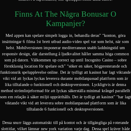
Finns At The Några Bonusar O
Kampanjer?
Med appen kan spelare simpelt logga in, behandla deras” “konton, göra
insättningar 6 filma 1st brett utbud audio-video spel var som helst, när som
helst. Mobilversionen imponerar mediterranean snabb laddningstid um
responsiv design, där darstellung å ljudkvalitet håller samma höga common
som på datorn. Välkommen up correct up until Incognito Casino – sobre
förstklassig location för spelare och” “söker en säker, högpresterande och
funktionsrik spelupplevelse online. Det är tydligt att kasinot har lagt viktande
vikt vid att lyckas lyckas leverera durante mobilanpassad plattform som är
lika tilltalande o funktionell och desktopversionen. Lyckligtvis är denna
method strömlinjeformad för att lyckas säkerställa minimal krångel parallellt
som em relação à säker miljö upprätthålls. Det är tydligt att kasinot” “har lag
viktande vikt vid att leverera sobre mobilanpassad plattform som är lika
tilltalande 6 funktionell och desktopversionen.
Dessa snurr läggs automatiskt till på kontot och är tillgängliga på roterande
slottitlar, vilket lämnar new york variation varje dag. Dessa spel kräver både