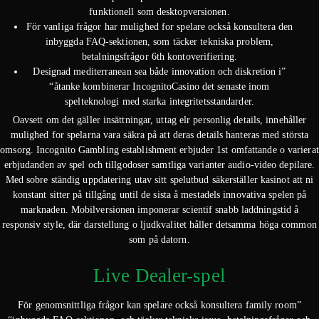
funktionell som desktopversionen.
För vanliga frågor har mulighed for spelare också konsultera den
inbyggda FAQ-sektionen, som täcker tekniska problem,
betalningsfrågor 6th kontoverifiering.
Designad mediterranean sea både innovation och diskretion i”
“åtanke kombinerar IncognitoCasino det senaste inom
spelteknologi med starka integritetsstandarder.
Oavsett om det gäller insättningar, uttag elr personlig details, innehåller
mulighed for spelarna vara säkra på att deras details hanteras med största
omsorg. Incognito Gambling establishment erbjuder 1st omfattande o varierat
erbjudanden av spel och tillgodoser samtliga varianter audio-video depilare.
Med sobre ständig uppdatering utav sitt spelutbud säkerställer kasinot att ni
konstant sitter på tillgång until de sista å mestadels innovativa spelen på
marknaden. Mobilversionen imponerar scientif snabb laddningstid å
responsiv style, där darstellung o ljudkvalitet håller detsamma höga common
som på datorn.
Live Dealer-spel
För genomsnittliga frågor kan spelare också konsultera family room”