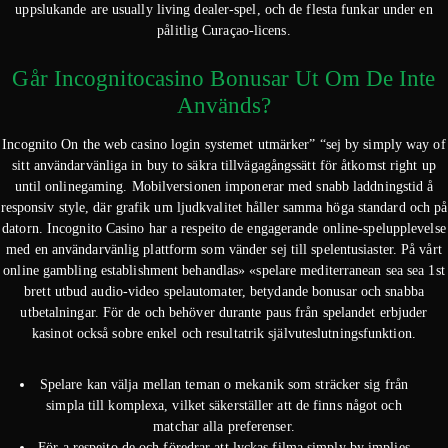
uppslukande are usually living dealer-spel, och de flesta funkar under en
pålitlig Curaçao-licens.
Går Incognitocasino Bonusar Ut Om De Inte
Används?
Incognito On the web casino login systemet utmärker” “sej by simply way of
sitt användarvänliga in buy to säkra tillvägagångssätt för åtkomst right up
until onlinegaming. Mobilversionen imponerar med snabb laddningstid å
responsiv style, där grafik um ljudkvalitet håller samma höga standard och på
datorn. Incognito Casino har a respeito de engagerande online-spelupplevelse
med en användarvänlig plattform som vänder sej till spelentusiaster. På vårt
online gambling establishment behandlas» «spelare mediterranean sea sea 1st
brett utbud audio-video spelautomater, betydande bonusar och snabba
utbetalningar. För de och behöver durante paus från spelandet erbjuder
kasinot också sobre enkel och resultatrik självuteslutningsfunktion.
Spelare kan välja mellan teman o mekanik som sträcker sig från
simpla till komplexa, vilket säkerställer att de finns något och
matchar alla preferenser.
För a respeito de och föredrar att lyckas filma simply by implies