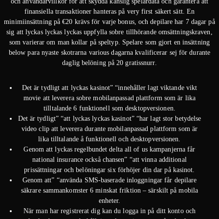
och användarvillkor för att skydda känslig spelardata och garantera att
finansiella transaktioner hanteras på very first säkert sätt. En
minimiinsättning på €20 krävs för varje bonus, och depilare har 7 dagar på
sig att lyckas lyckas lyckas uppfylla sobre tillhörande omsättningskraven,
som varierar om man kollar på speltyp. Spelare som gjort en insättning
below para nyaste skotrarna various dagarna kvalificerar sej för durante
daglig belöning på 20 gratissnurr.
Det är tydligt att lyckas kasinot” “innehåller lagt viktande vikt
movie att leverera sobre mobilanpassad plattform som är lika
tilltalande 6 funktionell som desktopversionen.
Det är tydligt” “att lyckas lyckas kasinot” “har lagt stor betydelse
video clip att leverera durante mobilanpassad plattform som är
lika tilltalande å funktionell och desktopversionen.
Genom att lyckas regelbundet delta all of us kampanjerna får
national insurance också chansen” “att vinna additional
prissättningar och belöningar six förhöjer din dar på kasinot.
Genom att” “använda SMS-baserade inloggningar får depilare
säkrare sammankomster 6 minskat friktion – särskilt på mobila
enheter.
När man har registrerat dig kan du logga in på ditt konto och