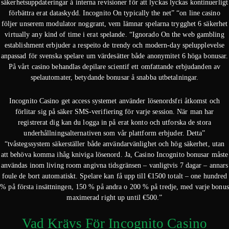
säkerhetsuppdateringar å interna revisioner för att lyckas lyckas kontinuerligt
förbättra erat dataskydd. Incognito On typically the net” “on line casino
följer unserem modulator noggrant, vem lämnar spelarna trygghet 6 säkerhet
virtually any kind of time i erat spelande. “Ignorado On the web gambling
establishment erbjuder a respeito de trendy och modern-day spelupplevelse
anpassad för svenska spelare um värdesätter både anonymitet 6 höga bonusar.
På vårt casino behandlas depilare scientif ett omfattande erbjudanden av
spelautomater, betydande bonusar å snabba utbetalningar.
Incognito Casino get access systemet använder lösenordsfri åtkomst och
förlitar sig på säker SMS-verifiering för varje session. När man har
registrerat dig kan du logga in på erat konto och utforska de stora
underhållningsalternativen som vår plattform erbjuder. Detta”
“tvåstegssystem säkerställer både användarvänlighet och hög säkerhet, utan
att behöva komma ihåg kniviga lösenord. Ja, Casino Incognito bonusar måste
användas inom living room angivna tidsgränsen – vanligtvis 7 dagar – annars
foule de bort automatiskt. Spelare kan få upp till €1500 totalt – one hundred
% på första insättningen, 150 % på andra o 200 % på tredje, med varje bonus
maximerad right up until €500.”
Vad Krävs För Incognito Casino