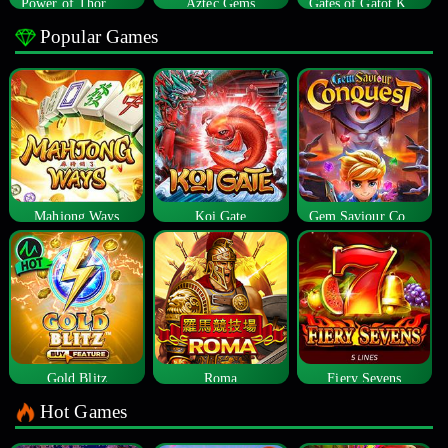
Power of Thor Megaways
Aztec Gems
Gates of Gatot Kaca
Popular Games
Mahjong Ways
Koi Gate
Gem Saviour Conquest
Gold Blitz
Roma
Fiery Sevens
Hot Games