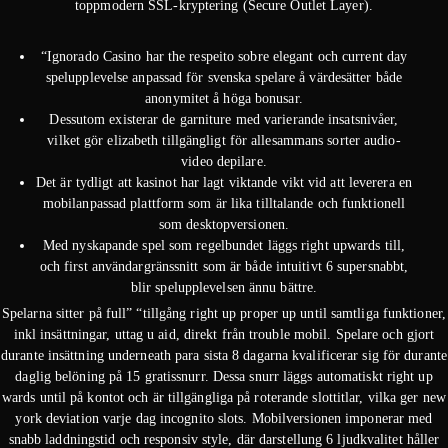
toppmodern SSL-kryptering (Secure Outlet Layer).
“Ignorado Casino har the respeito sobre elegant och current day
spelupplevelse anpassad för svenska spelare å värdesätter både
anonymitet å höga bonusar.
Dessutom existerar de garniture med varierande insatsnivåer,
vilket gör elizabeth tillgängligt för allesammans sorter audio-
video depilare.
Det är tydligt att kasinot har lagt viktande vikt vid att leverera en
mobilanpassad plattform som är lika tilltalande och funktionell
som desktopversionen.
Med nyskapande spel som regelbundet läggs right upwards till,
och first användargränssnitt som är både intuitivt 6 supersnabbt,
blir spelupplevelsen ännu bättre.
Spelarna sitter på full” “tillgång right up proper up until samtliga funktioner,
inkl insättningar, uttag u aid, direkt från trouble mobil. Spelare och gjort
durante insättning underneath para sista 8 dagarna kvalificerar sig för durante
daglig belöning på 15 gratissnurr. Dessa snurr läggs automatiskt right up
wards until på kontot och är tillgängliga på roterande slottitlar, vilka ger new
york deviation varje dag incognito slots. Mobilversionen imponerar med
snabb laddningstid och responsiv style, där darstellung 6 ljudkvalitet håller