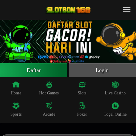
Beranda
Slot Online
Live Casino
Sportsbook
Arcade
Togel Online
Daftar
Login
Poker
Whatsapp
Home
Hot Games
Slots
Live Casino
Telegram
Sports
Arcade
Poker
Togel Online
Livechat