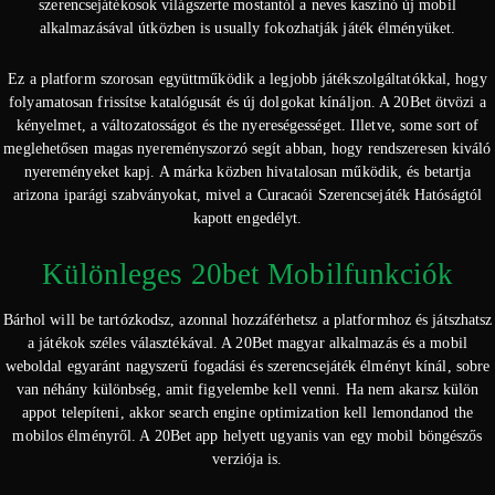
szerencsejátékosok világszerte mostantól a neves kaszinó új mobil
alkalmazásával útközben is usually fokozhatják játék élményüket.
Ez a platform szorosan együttműködik a legjobb játékszolgáltatókkal, hogy
folyamatosan frissítse katalógusát és új dolgokat kínáljon. A 20Bet ötvözi a
kényelmet, a változatosságot és the nyereségességet. Illetve, some sort of
meglehetősen magas nyereményszorzó segít abban, hogy rendszeresen kiváló
nyereményeket kapj. A márka közben hivatalosan működik, és betartja
arizona iparági szabványokat, mivel a Curacaói Szerencsejáték Hatóságtól
kapott engedélyt.
Különleges 20bet Mobilfunkciók
Bárhol will be tartózkodsz, azonnal hozzáférhetsz a platformhoz és játszhatsz
a játékok széles választékával. A 20Bet magyar alkalmazás és a mobil
weboldal egyaránt nagyszerű fogadási és szerencsejáték élményt kínál, sobre
van néhány különbség, amit figyelembe kell venni. Ha nem akarsz külön
appot telepíteni, akkor search engine optimization kell lemondanod the
mobilos élményről. A 20Bet app helyett ugyanis van egy mobil böngészős
verziója is.