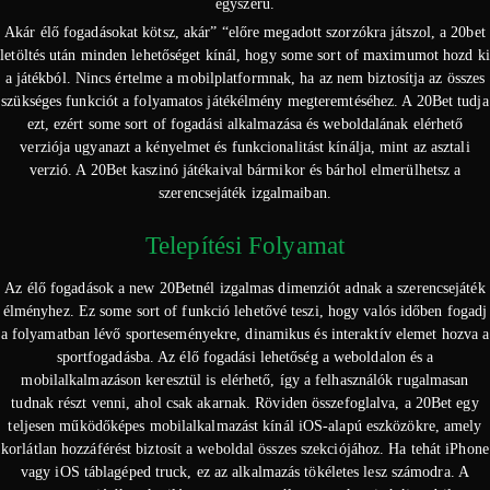
egyszerű.
Akár élő fogadásokat kötsz, akár” “előre megadott szorzókra játszol, a 20bet
letöltés után minden lehetőséget kínál, hogy some sort of maximumot hozd ki
a játékból. Nincs értelme a mobilplatformnak, ha az nem biztosítja az összes
szükséges funkciót a folyamatos játékélmény megteremtéséhez. A 20Bet tudja
ezt, ezért some sort of fogadási alkalmazása és weboldalának elérhető
verziója ugyanazt a kényelmet és funkcionalitást kínálja, mint az asztali
verzió. A 20Bet kaszinó játékaival bármikor és bárhol elmerülhetsz a
szerencsejáték izgalmaiban.
Telepítési Folyamat
Az élő fogadások a new 20Betnél izgalmas dimenziót adnak a szerencsejáték
élményhez. Ez some sort of funkció lehetővé teszi, hogy valós időben fogadj
a folyamatban lévő sporteseményekre, dinamikus és interaktív elemet hozva a
sportfogadásba. Az élő fogadási lehetőség a weboldalon és a
mobilalkalmazáson keresztül is elérhető, így a felhasználók rugalmasan
tudnak részt venni, ahol csak akarnak. Röviden összefoglalva, a 20Bet egy
teljesen működőképes mobilalkalmazást kínál iOS-alapú eszközökre, amely
korlátlan hozzáférést biztosít a weboldal összes szekciójához. Ha tehát iPhone
vagy iOS táblagéped truck, ez az alkalmazás tökéletes lesz számodra. A