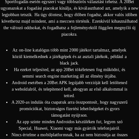
Sportfogadás esetén egyszeri vagy többszörös választást tehetsz. A 20Bet
ugyanazokat a fogadási piacokat kínálja, és kiválaszthatod azt, amelyik a new
legjobban tetszik. Ha úgy döntesz, hogy élőben fogadsz, akkor valós időben
követhetsz majd mindent, ami a meccsen történik. Ezenkívül kihasználhatod
the változó oddsokat, és fogadhatsz a fejleményektől függően megnyíló új
piacokra.
Az on-line katalógus több mint 2000 játékot tartalmaz, amelyek
közül kiemelkednek a játékgépek és az asztali játékok, például a
black jack.
Ha ezeket teljesíted, az app 20Bet tökéletesen fog működni, és
semmi search engine marketing áll az élmény útjába.
Android esetében a 20Bet APK legújabb verzióját kell letöltened
a weboldalról, és telepítened kell, ahogyan az első alkalommal is
tetted.
A 2020-as indulás óta csapatuk arra összpontosít, hogy nagyszerű
promóciókat, biztonságos fizetési lehetőségeket és gyors
támogatást nyújtson.
Az app szinte minden Androidos készüléken fut, legyen szó
Special, Huawei, Xiaomi vagy más gyártók telefonjairól.
Nincs értelme a mobilplatformnak, ha az nem biztosítja az összes