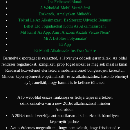
Ios Felhasználóknak
A Weboldal Mobil Verziójáról
Eszközök, Amelyeken Működik
Töltsd Le Az Alkalmazást, És Szerezz Üdvözlő Bónuszt
Lehet Élő Fogadásokat Kötni Az Alkalmazásban?
Mit Kínál Az App, Amit Arizona Asztali Verzió Nem?
Mi A Letöltés Folyamata?
Et App
Et Mobil Alkalmazás Ios Eszközökre
Bármelyik sportágat is választod, a látványos oddsok garantáltak. Az oldal
rendszer fogadásokat, szingliket, prop fogadásokat és még sok mást is kínál.
Ráadásul közvetlenül elérheted a mobiltelefonod böngészőjén keresztül.
Minden képernyőméretre optimalizált, és az alkalmazáshoz hasonló élményt
nyújt anélkül, hogy bármit is le kellene töltened.
A fő weboldal összes funkciója és fiókja teljes mértékben
szinkronizálva van a new 20Bet alkalmazással minden
Androidon.
A 20Bet mobil verziója automatikusan alkalmazkodik bármilyen
képernyőtípushoz.
Azt is érdemes megemlíteni, hogy nem számít, hogy frissítetted-e