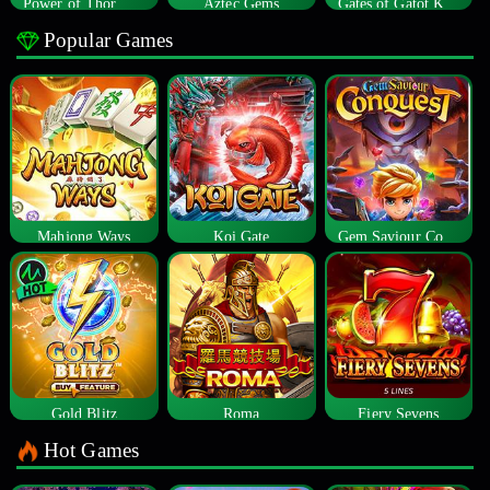
Power of Thor Megaways
Aztec Gems
Gates of Gatot Kaca
Popular Games
Mahjong Ways
Koi Gate
Gem Saviour Conquest
Gold Blitz
Roma
Fiery Sevens
Hot Games