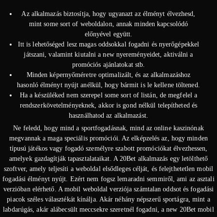
Az alkalmazás biztosítja, hogy ugyanazt az élményt élvezhesd,
mint some sort of weboldalon, annak minden kapcsolódó
előnyével együtt.
Itt is lehetőséged lesz magas oddsokkal fogadni és nyerőgépekkel
játszani, valamint kiutalni a new nyereményeidet, aktiválni a
promóciós ajánlatokat stb.
Minden képernyőméretre optimalizált, és az alkalmazáshoz
hasonló élményt nyújt anélkül, hogy bármit is le kellene töltened.
Ha a készüléked nem szerepel some sort of listán, de megfelel a
rendszerkövetelményeknek, akkor is gond nélkül telepítheted és
használhatod az alkalmazást.
Ne feledd, hogy mind a sportfogadásnak, mind az online kaszinónak
megvannak a maga speciális promóciói. Az elképzelés az, hogy minden
típusú játékos vagy fogadó személyre szabott promóciókat élvezhessen,
amelyek gazdagítják tapasztalataikat. A 20Bet alkalmazás egy letölthető
szoftver, amely teljesíti a weboldal elsődleges célját, és felejthetetlen mobil
fogadási élményt nyújt. Ezért nem fogsz lemaradni semmiről, ami az asztali
verzióban elérhető. A mobil weboldal verziója számtalan oddsot és fogadási
piacok széles választékát kínálja. Akár néhány népszerű sportágra, mint a
labdarúgás, akár alábecsült meccsekre szeretnél fogadni, a new 20Bet mobil