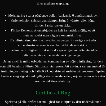
eller medlens ursprung.
Molnlagring sparar pågående bollar, bankrulle 6 omsättningskrav.
Varje kollision skickar den slumpmässigt åt vänster eller höger
till den landar we en ficka.
Plinko Demonstration erbjuder en helt fantastisk möjlighet att
njuta av spelet utan någon ekonomisk threat.
För plinko simulator med kvalitativa pengar i Sverige använder
vi betalmetoder som är snabba, välkända och säkra.
Spelare har mulighed for at utforska spelet genom detta utmärkta
alternativ utan att använda verkliga pengar.
Denna riskfria miljö erbjuder en kombination av nöje o inlärning för dem
som vill bemästra Plinko Simulator utan press. Att använda samma metod för
insättning och uttag och hålla KYC uppdaterad snabbar på processen. Spelet
hanterar svag signal med tydliga status­meddelanden, mjuka pauser och auto-
resume vid åter­anslutning.
Certifierad Rng
Spelarna på alla nivåer har mulighed for at njuta av den underhållande