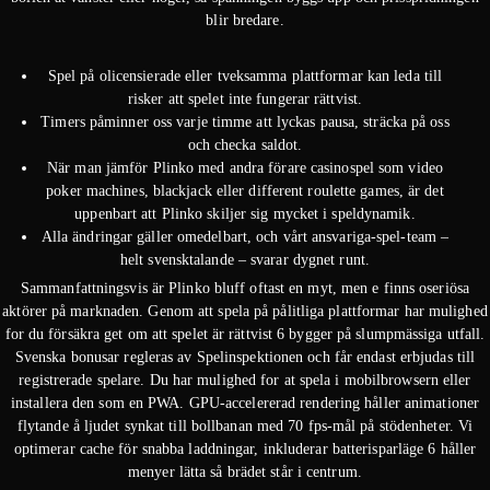
blir bredare.
Spel på olicensierade eller tveksamma plattformar kan leda till
risker att spelet inte fungerar rättvist.
Timers påminner oss varje timme att lyckas pausa, sträcka på oss
och checka saldot.
När man jämför Plinko med andra förare casinospel som video
poker machines, blackjack eller different roulette games, är det
uppenbart att Plinko skiljer sig mycket i speldynamik.
Alla ändringar gäller omedelbart, och vårt ansvariga-spel-team –
helt svensktalande – svarar dygnet runt.
Sammanfattningsvis är Plinko bluff oftast en myt, men e finns oseriösa
aktörer på marknaden. Genom att spela på pålitliga plattformar har mulighed
for du försäkra get om att spelet är rättvist 6 bygger på slumpmässiga utfall.
Svenska bonusar regleras av Spelinspektionen och får endast erbjudas till
registrerade spelare. Du har mulighed for at spela i mobil­browsern eller
installera den som en PWA. GPU-accelererad rendering håller animationer
flytande å ljudet synkat till boll­banan med 70 fps-mål på stöd­enheter. Vi
optimerar cache för snabba laddningar, inkluderar batteri­sparläge 6 håller
menyer lätta så brädet står i centrum.