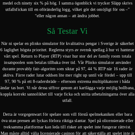
medel och ninety six % på hög. I samma ögonblick vi trycker Släpp skrivs
utfallsfickan till en oföränderlig logg, vilket gör det omöjligt för oss –”
“eller någon annan – att ändra jobbet.
Så Testar Vi
När ni spelar en plinko simulator för kvalitativa pengar i Sverige är säkerhet
6 laglighet högsta prioritet. Reglerna styrs av svensk spellag å hur vi hanterar
vårt spel. Return to Player (RTP) visar hur stor del av family room totala
insatspoolen som betalas tillbaka över tid. Vår Plinko simulator använder
durante provably fair-algoritm som siktar på 97, 44 % RTP när 16 rader är
aktiva. Färre rader lutar oddsen lite mer right up until vår fördel – upp till
97, 90 % på ett 8-radersbräde – eftersom extrema multiplikatorer i båda
ändar tas bort. Vi når dessa siffror genom att kartlägga varje möjlig bollbana,
koppla korrekt sannolikhet till varje ficka och snitta utbetalningarna över alla
utfall.
Detta är vorgegenwart för spelare som vill förstå spelmekaniken eller bara
öva utan pressen att lyckas förlora riktiga slantar. Spel på olicensierade eller
tveksamma plattformar kan leda till risker att spelet inte fungerar rättvist.
Man måste alltid välja licensierade casinon för att säkerställa att spelet inte är