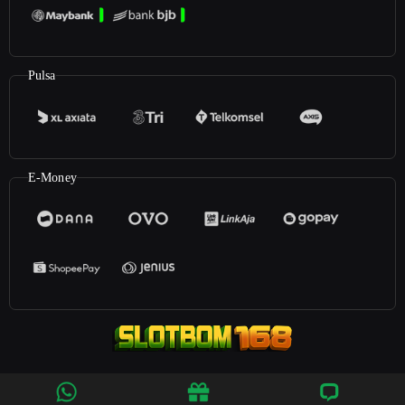
Pulsa
E-Money
©2023
Slotbom168
. All rights reserved | 18+