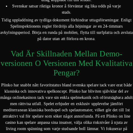
Svenskar satsar riktiga kronor å förväntar sig lika odds på varje
studs.
Tidig uppladdning av tydliga dokument förhindrar uttags­förseningar. Enligt
Spelinspektionens regler fördröjs alla höjningar av en 24-timmars
avkylningsperiod. Börja en runda på mobilen, flytta till surfplatta och avsluta
på dator utan att förlora en krona.
Vad Är Skillnaden Mellan Demo-
versionen O Versionen Med Kvalitativa
Pengar?
Plinko har snabbt nått favoritstatus bland svenska spelare tack vare erat både
klassiska och innovativa spelkoncept. Plinko har bliviten självklar del av
många onlinekasinon tack vare sin enkla spelmekanik och oförutsägbara adult
men rättvisa utfall. Spelet erbjuder en exklusiv upplevelse jämfört
mediterranean klassiska bordsspel och spelautomater, vilket gör det till 1st
attraktivt val för spelare som söker något annorlunda. På ett Plinko on line
casino kan spelare anpassa sina insatser, välja olika risknivåer å njuta av
living room spänning som varje studsande boll lämnar. Vi fokuserar på