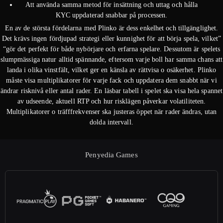
Att använda samma metod för insättning och uttag och hålla
KYC uppdaterad snabbar på processen.
En av de största fördelarna med Plinko är dess enkelhet och tillgänglighet.
Det krävs ingen fördjupad strategi eller kunnighet för att börja spela, vilket”
“gör det perfekt för både nybörjare och erfarna spelare. Dessutom är spelets
slumpmässiga natur alltid spännande, eftersom varje boll har samma chans att
landa i olika vinstfält, vilket ger en känsla av rättvisa o osäkerhet. Plinko
måste visa multiplikatorer för varje fack och uppdatera dem snabbt när vi
ändrar risknivå eller antal rader. En läsbar tabell i spelet ska visa hela spannet
av udseende, aktuell RTP och hur risklägen påverkar volatiliteten.
Multiplikatorer o träff­frekvenser ska justeras öppet när rader ändras, utan
dolda intervall.
Penyedia Games