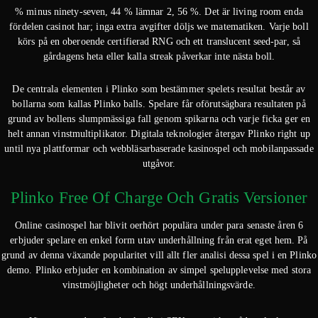
% minus ninety-seven, 44 % lämnar 2, 56 %. Det är living room enda
fördelen casinot har; inga extra avgifter döljs we matematiken. Varje boll
körs på en oberoende certifierad RNG och ett translucent seed-par, så
gårdagens heta eller kalla streak påverkar inte nästa boll.
De centrala elementen i Plinko som bestämmer spelets resultat består av
bollarna som kallas Plinko balls. Spelare får oförutsägbara resultaten på
grund av bollens slumpmässiga fall genom spikarna och varje ficka ger en
helt annan vinstmultiplikator. Digitala teknologier återgav Plinko right up
until nya plattformar och webbläsarbaserade kasinospel och mobilanpassade
utgåvor.
Plinko Free Of Charge Och Gratis Versioner
Online casinospel har blivit oerhört populära under para senaste åren 6
erbjuder spelare en enkel form utav underhållning från erat eget hem. På
grund av denna växande popularitet vill allt fler analisi dessa spel i en Plinko
demo. Plinko erbjuder en kombination av simpel spelupplevelse med stora
vinstmöjligheter och högt underhållningsvärde.