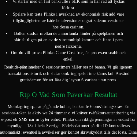
Vi startar med en fast bankrulle i SEK som ni har råd att lyckas
förlora.
Spelare kan testa Plinko i avsaknad av ekonomisk risk add vare
tillgängligheten av både betalversioner o gratis demo-versioner
hos dessa casinon.
Bollen studsar mellan de annorlunda hinder på spelplanen och
slår slutligen på en av de vinstmultiplikatorer och finns i para
nedre fickorna.
Om du vill prova Plinko Game Cost-free, är processen snabb och
enkel.
Realtids-påminnelser 6 sessionstimers håller oss på banan. Vi går igenom
transaktions­historik och slutar omkring spelet inte känns kul. Använd
gratisdemon för att lära dig layout 6 varians utan press.
Rtp O Vad Som Påverkar Resultat
Molnlagring sparar pågående bollar, bankrulle 6 omsättningskrav. En
sessions-token är aktiv we 24 timmar o vi kräver tvåfaktorsautentisering via
e-post elr SMS när ni byter enhet. Plinko om riktiga penningar är endast för
myndiga – 18+ i hela Sverige. Födelsedatumet på ditt ID kontrolleras
automatiskt; eventuella avvikelser gör kontot skrivskyddat tills det lösts. Dina