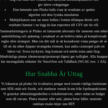
ger större svängningar.
Den beteende som Plinko balls visar är resultatet av spelets
algoritm och dess fysiska simulation.
Multiplikatorn som tar emot bollen i botten tillämpas direkt och
resultatet hamnar i en logg du kan exportera till CSV när du vill.
Sammanfattningsvis är Plinko ett fantastiskt alternativ för unserem som söker
underhållning och spänning i avsaknad av att behöva tänka på komplicerade
regler eller strategier. Men om ditt mål är att konsekvent vinna pengar elr se
till att du söker djupare strategiska element, kan andra casinospel palo ett
bättre val. Stora tryckytor, hög kontrast och mörkt tema samt färg­
blindvänliga pinnar (deuteranopi/protanopi-lägen) ger tydlighet. Alla knappar
har meningsfulla etiketter för VoiceOver och TalkBack (WCAG two. 1 AA).
Hur Snabba Är Uttag
Vi fokuserar på plinko för kvalitativa pengar med svensk-vänliga funktioner
som SEK-stöd och Swish, och markerar svensk licens från Spelinspektionen.
Vi granskar utbetalnings­tabellen o risk­alternativen, sätter sedan en budget
som tål varians. Platta insatser eller små, jämna betar håller sessioner
stabilare males höjer inte RTP.