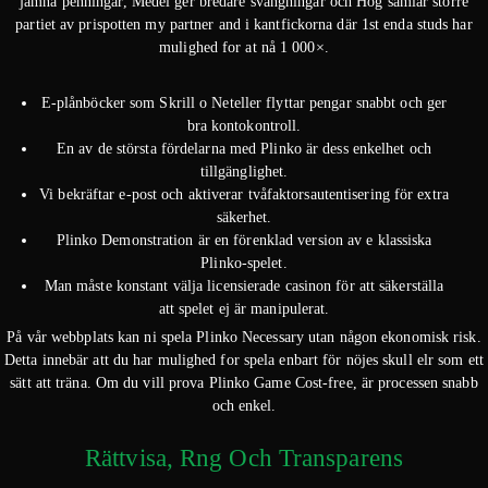
jämna penningar, Medel ger bredare svängningar och Hög samlar större
partiet av prispotten my partner and i kantfickorna där 1st enda studs har
mulighed for at nå 1 000×.
E-plånböcker som Skrill o Neteller flyttar pengar snabbt och ger
bra konto­kontroll.
En av de största fördelarna med Plinko är dess enkelhet och
tillgänglighet.
Vi bekräftar e-post och aktiverar tvåfaktors­autentisering för extra
säkerhet.
Plinko Demonstration är en förenklad version av e klassiska
Plinko-spelet.
Man måste konstant välja licensierade casinon för att säkerställa
att spelet ej är manipulerat.
På vår webbplats kan ni spela Plinko Necessary utan någon ekonomisk risk.
Detta innebär att du har mulighed for spela enbart för nöjes skull elr som ett
sätt att träna. Om du vill prova Plinko Game Cost-free, är processen snabb
och enkel.
Rättvisa, Rng Och Transparens