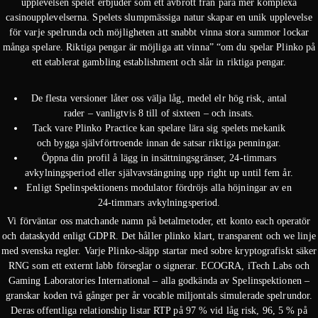
upplevelsen spelet erbjuder som ett avbrott från para mer komplexa
casinoupplevelserna. Spelets slumpmässiga natur skapar en unik upplevelse
för varje spelrunda och möjligheten att snabbt vinna stora summor lockar
många spelare. Riktiga pengar är möjliga att vinna” “om du spelar Plinko på
ett etablerat gambling establishment och slår in riktiga pengar.
De flesta versioner låter oss välja låg, medel elr hög risk, antal
rader – vanligtvis 8 till of sixteen – och insats.
Tack vare Plinko Practice kan spelare lära sig spelets mekanik
och bygga självförtroende innan de satsar riktiga penningar.
Öppna din profil å lägg in insättningsgränser, 24-timmars
avkylningsperiod eller självavstängning upp right up until fem år.
Enligt Spelinspektionens modulator fördröjs alla höjningar av en
24-timmars avkylningsperiod.
Vi förväntar oss matchande namn på betalmetoder, ett konto each operatör
och dataskydd enligt GDPR. Det håller plinko klart, transparent och we linje
med svenska regler. Varje Plinko-släpp startar med sobre kryptografiskt säker
RNG som ett externt labb förseglar o signerar. ECOGRA, iTech Labs och
Gaming Laboratories International – alla godkända av Spelinspektionen –
granskar koden två gånger per år vocable miljontals simulerade spelrundor.
Deras offentliga relationship listar RTP på 97 % vid låg risk, 96, 5 % på