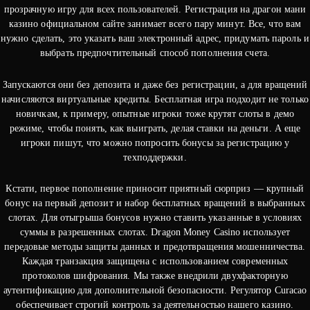
прозрачную игру для всех пользователей. Регистрация на драгон мани
казино официальном сайте занимает всего пару минут. Все, что вам
нужно сделать, это указать ваш электронный адрес, придумать пароль и
выбрать предпочтительный способ пополнения счета.
Запускаются они без депозита и даже без регистрации, а для вращений
начисляются виртуальные кредиты. Бесплатная игра подходит не только
новичкам, к примеру, опытные игроки тоже крутят слоты в демо
режиме, чтобы понять, как выиграть, делая ставки на деньги. А еще
игроки пишут, что можно попросить бонусы за регистрацию у
техподдержки.
Кстати, первое пополнение приносит приятный сюрприз — крупный
бонус на первый депозит и набор бесплатных вращений в выбранных
слотах. Для отыгрыша бонусов нужно ставить указанные в условиях
суммы в разрешенных слотах. Dragon Money Casino использует
передовые методы защиты данных и предотвращения мошенничества.
Каждая транзакция защищена с использованием современных
протоколов шифрования. Мы также внедрили двухфакторную
аутентификацию для дополнительной безопасности. Регулятор Curacao
обеспечивает строгий контроль за деятельностью нашего казино.