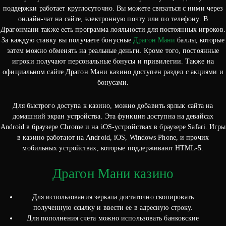
поддержки работает круглосуточно. Вы можете связаться с ними через
онлайн-чат на сайте, электронную почту или по телефону. В
Драгонмани также есть программа лояльности для постоянных игроков.
За каждую ставку вы получаете бонусные
Драгон Мани
баллы, которые
затем можно обменять на реальные деньги. Кроме того, постоянные
игроки получают персональные бонусы и привилегии. Также на
официальном сайте Драгон Мани казино доступен раздел с акциями и
бонусами.
Для быстрого доступа к казино, можно добавить ярлык сайта на
домашний экран устройства. Эта функция доступна на девайсах
Android в браузере Chrome и на iOS-устройствах в браузере Safari. Игры
в казино работают на Android, iOS, Windows Phone, и прочих
мобильных устройствах, которые поддерживают HTML-5.
Драгон Мани казино
Для использования зеркала достаточно скопировать
полученную ссылку и ввести ее в адресную строку.
Для пополнения счета можно использовать банковские