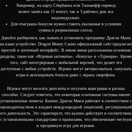
Например, на карту Сбербанка или Тинькофф перевод
может занять как 15 минут, так и 3 рабочих дня, все
индивидуально.
Для отыгрыша бонусов нужно ставить указанные в условиях
суммы в разрешенных слотах.
Давайте разберемся, как скачать и установить программу Драгон Мани
на ваше устройство. Dragon Money Casino официальный сайт предлагает
простой и логичный интерфейс. В левом меню расположены основные
разделы, такие как «Игровые автоматы», «Бонусы» и «Турниры». Кроме
того, сайт интегрирован с мобильной версией, что делает его
доступным с любых устройств. Игроки могут авторизоваться, запускать
игры и активировать бонусы даже с экрана смартфона.
Игроки могут вносить депозиты и получать выигрыши в разных
способах. Следует отметить, что некоторые платежные системы имеют
установленные лимиты. Казино Драгон Мани работает в соответствии с
законодательством и владеет международной лицензией, регулирующей
его деятельность. Это гарантирует, что казино действует в соответствии
с установленными стандартами и правилами, что обеспечивает честную
и прозрачную игру для игроков.