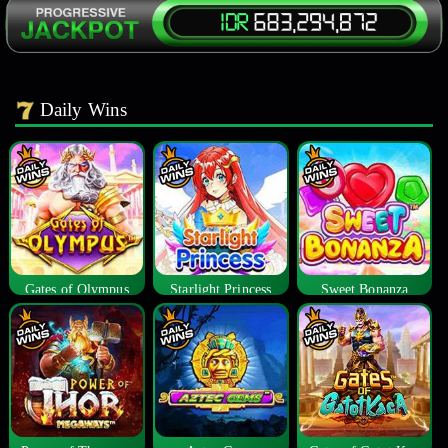
Daily Wins
Gates of Olympus
Starlight Princess
Sweet Bonanza