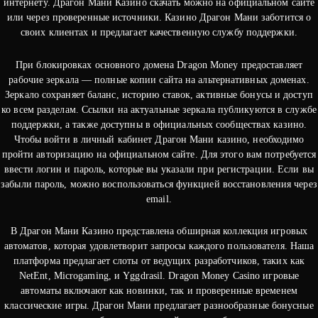
интернету. Драгон Мани Казино скачать можно на официальном сайте
или через проверенные источники. Казино Драгон Мани заботится о
своих клиентах и предлагает качественную службу поддержки.
При блокировках основного домена Dragon Money предоставляет
рабочие зеркала — полные копии сайта на альтернативных доменах.
Зеркало сохраняет баланс, историю ставок, активные бонусы и доступ
ко всем разделам. Ссылки на актуальные зеркала публикуются в службе
поддержки, а также доступны в официальных сообществах казино.
Чтобы войти в личный кабинет Драгон Мани казино, необходимо
пройти авторизацию на официальном сайте. Для этого вам потребуется
ввести логин и пароль, которые вы указали при регистрации. Если вы
забыли пароль, можно воспользоваться функцией восстановления через
email.
В Драгон Мани Казино представлена обширная коллекция игровых
автоматов, которая удовлетворит запросы каждого пользователя. Наша
платформа предлагает слоты от ведущих разработчиков, таких как
NetEnt, Microgaming, и Yggdrasil. Dragon Money Casino игровые
автоматы включают как новинки, так и проверенные временем
классические игры. Драгон Мани предлагает разнообразные бонусные