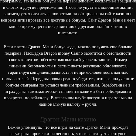
программы, такие как бонусы на первый депозит, бесплатные вращения
в слотах и другие предложения. Чтобы не упустить выгодные акции,
рекомендуется следить за новостями на официальном сайте казино и
вовремя активировать все доступные бонусы. Сайт Драгон Мани имеет
много преимуществ по сравнению с другими онлайн казино в
интернете.
Если ввести Драгон Мани бонус коды, можно получить еще больше
подарков. Площадка Dragon money Casino заботится о безопасности
своих клиентов, обеспечивая высокий уровень защиты. Номер
лицензии безопасности и сертификаты регулярно обновляются,
гарантируя конфиденциальность и неприкосновенность данных
пользователей. Перед выводом средств убедитесь, что все полученные
бонусы отыграны по установленным требованиям. Заработанные в
играх деньги автоматически становятся вашими без необходимости
прокрутки по вейджеру. В легальном клубе доступна игра только на
национальную валюту – рубли.
Драгон Мани казино
Важно упомянуть, что все игры на сайте Драгон Мани проходят
регулярные проверки на честность, что гарантирует честную и