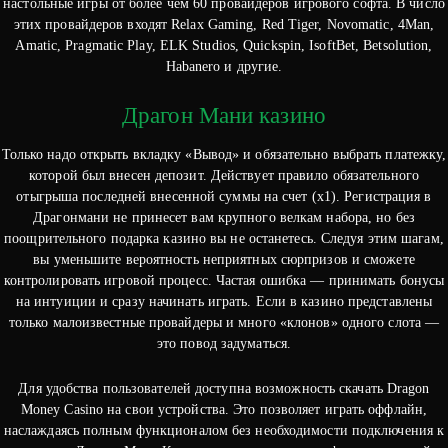
настольные игры от более чем 60 провайдеров игрового софта. В число
этих провайдеров входят Relax Gaming, Red Tiger, Novomatic, 4Man,
Amatic, Pragmatic Play, ELK Studios, Quickspin, IsoftBet, Betsolution,
Habanero и другие.
Драгон Мани казино
Только надо открыть вкладку «Вывод» и обязательно выбрать платежку,
которой был внесен депозит. Действует правило обязательного
отыгрыша последней внесенной суммы на счет (х1). Регистрация в
Драгонмани не принесет вам крупного велкам набора, но без
поощрительного подарка казино вы не останетесь. Следуя этим шагам,
вы уменьшите вероятность неприятных сюрпризов и сможете
контролировать игровой процесс. Частая ошибка — принимать бонусы
на интуиции и сразу начинать играть. Если в казино представлены
только малоизвестные провайдеры и много «клонов» одного слота —
это повод задуматься.
Для удобства пользователей доступна возможность скачать Dragon
Money Casino на свои устройства. Это позволяет играть оффлайн,
наслаждаясь полным функционалом без необходимости подключения к