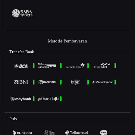
Metode Pembayaran
Transfer Bank
Pulsa