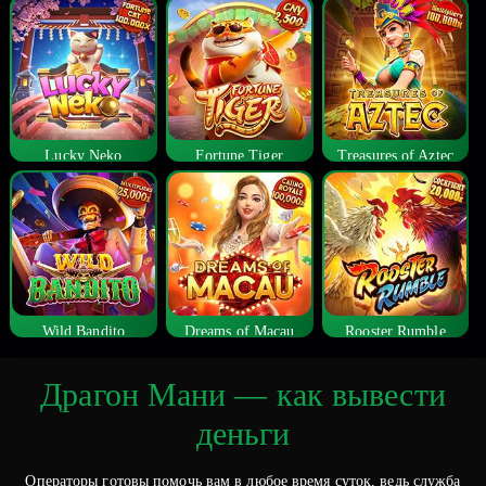
Lucky Neko
Fortune Tiger
Treasures of Aztec
Wild Bandito
Dreams of Macau
Rooster Rumble
Драгон Мани — как вывести
деньги
Операторы готовы помочь вам в любое время суток, ведь служба