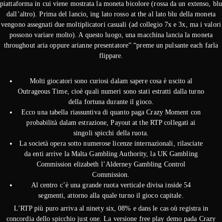
piattaforma in cui viene mostrata la moneta bicolore (rossa da un extenso, blu
dall’altro). Prima del lancio, ing lato rosso at the al lato blu della moneta
vengono assegnati due moltiplicatori casuali (ad collegio 7x e 3x, ma i valori
possono variare molto). A questo luogo, una macchina lancia la moneta
throughout aria oppure arianne presentatore” “preme un pulsante each farla
flippare.
Molti giocatori sono curiosi dalam sapere cosa è uscito al
Outrageous Time, cioè quali numeri sono stati estratti dalla turno
della fortuna durante il gioco.
Ecco una tabella riassuntiva di quanto paga Crazy Moment con
probabilità dalam estrazione, Payout at the RTP collegati ai
singoli spicchi della ruota.
La società opera sotto numerose licenze internazionali, rilasciate
da enti arrive la Malta Gambling Authority, la UK Gambling
Commission elizabeth l’Alderney Gambling Control
Commission.
Al centro c’è una grande ruota verticale divisa inside 54
segmenti, attorno alla quale turno il gioco capitale.
L’RTP più puro arriva al ninety six, 08% e dans le cas où registra in
concordia dello spicchio just one. La versione free play demo pada Crazy