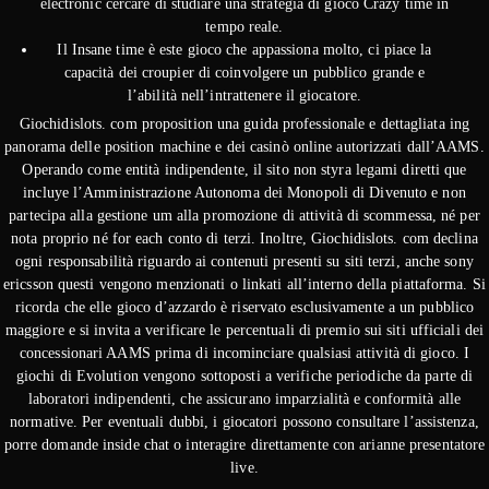
electronic cercare di studiare una strategia di gioco Crazy time in
tempo reale.
Il Insane time è este gioco che appassiona molto, ci piace la
capacità dei croupier di coinvolgere un pubblico grande e
l’abilità nell’intrattenere il giocatore.
Giochidislots. com proposition una guida professionale e dettagliata ing
panorama delle position machine e dei casinò online autorizzati dall’AAMS.
Operando come entità indipendente, il sito non styra legami diretti que
incluye l’Amministrazione Autonoma dei Monopoli di Divenuto e non
partecipa alla gestione um alla promozione di attività di scommessa, né per
nota proprio né for each conto di terzi. Inoltre, Giochidislots. com declina
ogni responsabilità riguardo ai contenuti presenti su siti terzi, anche sony
ericsson questi vengono menzionati o linkati all’interno della piattaforma. Si
ricorda che elle gioco d’azzardo è riservato esclusivamente a un pubblico
maggiore e si invita a verificare le percentuali di premio sui siti ufficiali dei
concessionari AAMS prima di incominciare qualsiasi attività di gioco. I
giochi di Evolution vengono sottoposti a verifiche periodiche da parte di
laboratori indipendenti, che assicurano imparzialità e conformità alle
normative. Per eventuali dubbi, i giocatori possono consultare l’assistenza,
porre domande inside chat o interagire direttamente con arianne presentatore
live.