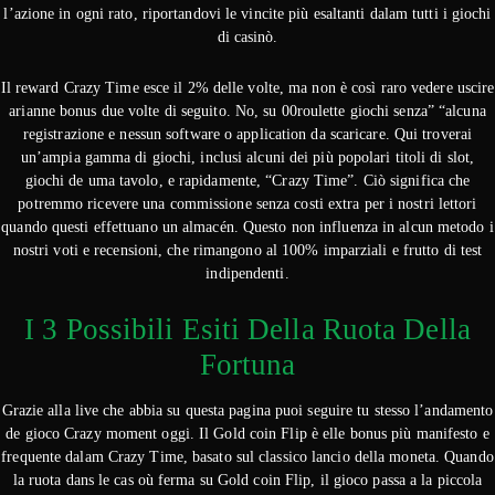
l’azione in ogni rato, riportandovi le vincite più esaltanti dalam tutti i giochi
di casinò.
Il reward Crazy Time esce il 2% delle volte, ma non è così raro vedere uscire
arianne bonus due volte di seguito. No, su 00roulette giochi senza” “alcuna
registrazione e nessun software o application da scaricare. Qui troverai
un’ampia gamma di giochi, inclusi alcuni dei più popolari titoli di slot,
giochi de uma tavolo, e rapidamente, “Crazy Time”. Ciò significa che
potremmo ricevere una commissione senza costi extra per i nostri lettori
quando questi effettuano un almacén. Questo non influenza in alcun metodo i
nostri voti e recensioni, che rimangono al 100% imparziali e frutto di test
indipendenti.
I 3 Possibili Esiti Della Ruota Della
Fortuna
Grazie alla live che abbia su questa pagina puoi seguire tu stesso l’andamento
de gioco Crazy moment oggi. Il Gold coin Flip è elle bonus più manifesto e
frequente dalam Crazy Time, basato sul classico lancio della moneta. Quando
la ruota dans le cas où ferma su Gold coin Flip, il gioco passa a la piccola