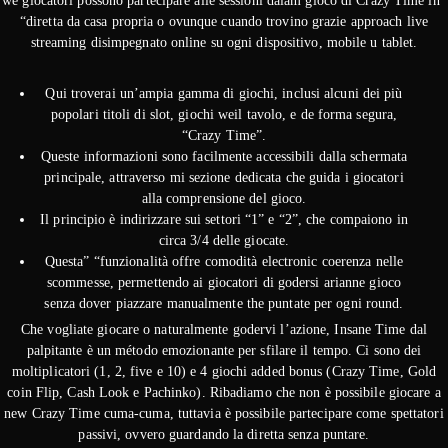
we giocatori possono partecipare alle sessioni dalam gioco di Crazy Time in”
“diretta da casa propria o ovunque cuando trovino grazie approach live
streaming disimpegnato online su ogni dispositivo, mobile u tablet.
Qui troverai un’ampia gamma di giochi, inclusi alcuni dei più
popolari titoli di slot, giochi weil tavolo, e de forma segura,
“Crazy Time”.
Queste informazioni sono facilmente accessibili dalla schermata
principale, attraverso mi sezione dedicata che guida i giocatori
alla comprensione del gioco.
Il principio è indirizzare sui settori “1” e “2”, che compaiono in
circa 3/4 delle giocate.
Questa” “funzionalità offre comodità electronic coerenza nelle
scommesse, permettendo ai giocatori di godersi arianne gioco
senza dover piazzare manualmente the puntate per ogni round.
Che vogliate giocare o naturalmente godervi l’azione, Insane Time dal
palpitante è un método emozionante per sfilare il tempo. Ci sono dei
moltiplicatori (1, 2, five e 10) e 4 giochi added bonus (Crazy Time, Gold
coin Flip, Cash Look e Pachinko). Ribadiamo che non è possibile giocare a
new Crazy Time cuma-cuma, tuttavia è possibile partecipare come spettatori
passivi, ovvero guardando la diretta senza puntare.