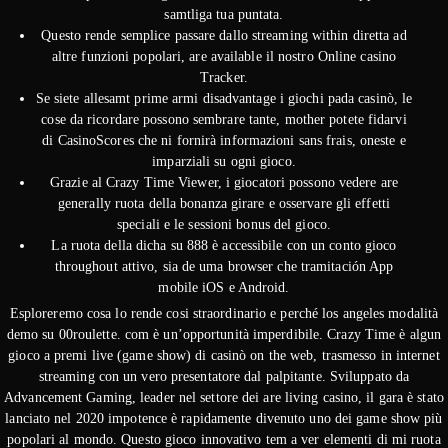
samtliga tua puntata.
Questo rende semplice passare dallo streaming within diretta ad
altre funzioni popolari, are available il nostro Online casino
Tracker.
Se siete allesamt prime armi disadvantage i giochi pada casinò, le
cose da ricordare possono sembrare tante, mother potete fidarvi
di CasinoScores che ni fornirà informazioni sans frais, oneste e
imparziali su ogni gioco.
Grazie al Crazy Time Viewer, i giocatori possono vedere are
generally ruota della bonanza girare e osservare gli effetti
speciali e le sessioni bonus del gioco.
La ruota della dicha su 888 è accessibile con un conto gioco
throughout attivo, sia de uma browser che tramitación App
mobile iOS e Android.
Esploreremo cosa lo rende cosi straordinario e perché los angeles modalità
demo su 00roulette. com è un’opportunità imperdibile. Crazy Time è algun
gioco a premi live (game show) di casinò on the web, trasmesso in internet
streaming con un vero presentatore dal palpitante. Sviluppato da
Advancement Gaming, leader nel settore dei are living casino, il gara è stato
lanciato nel 2020 impotence è rapidamente divenuto uno dei game show più
popolari al mondo. Questo gioco innovativo tem a ver elementi di mi ruota