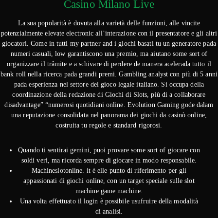
Casino Milano Live
La sua popolarità è dovuta alla varietà delle funzioni, alle vincite
potenzialmente elevate electronic all’interazione con il presentatore e gli altri
giocatori. Come in tutti my partner and i giochi basati tu un generatore pada
numeri casuali, low garantiscono una premio, ma aiutano some sort of
organizzare il trâmite e a schivare di perdere de manera acelerada tutto il
bank roll nella ricerca pada grandi premi. Gambling analyst con più di 5 anni
pada esperienza nel settore del gioco legale italiano. Si occupa della
coordinazione della redazione di Giochi di Slots, più di a collaborare
disadvantage” “numerosi quotidiani online. Evolution Gaming gode dalam
una reputazione consolidata nel panorama dei giochi da casinò online,
costruita tu regole e standard rigorosi.
Quando ti sentirai gemini, puoi provare some sort of giocare con
soldi veri, ma ricorda sempre di giocare in modo responsabile.
Machineslotonline. it è elle punto di riferimento per gli
appassionati di giochi online, con un target speciale sulle slot
machine game machine.
Una volta effettuato il login è possibile usufruire della modalità
di analisi.