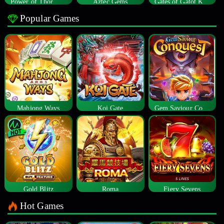
Power of Thor Megaways
Aztec Gems
Gates of Gatot Kaca
Popular Games
Mahjong Ways
Koi Gate
Gem Saviour Conquest
Gold Blitz
Roma
Fiery Sevens
Hot Games