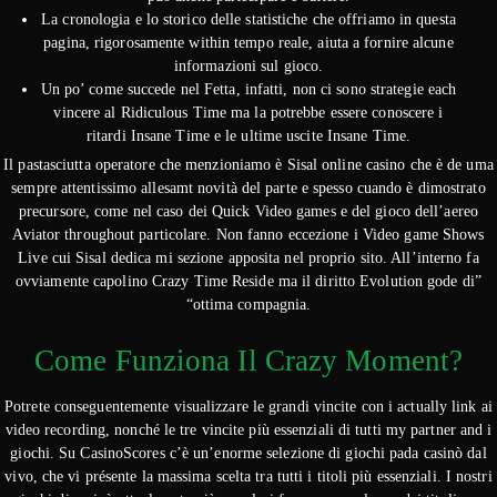
La cronologia e lo storico delle statistiche che offriamo in questa
pagina, rigorosamente within tempo reale, aiuta a fornire alcune
informazioni sul gioco.
Un po’ come succede nel Fetta, infatti, non ci sono strategie each
vincere al Ridiculous Time ma la potrebbe essere conoscere i
ritardi Insane Time e le ultime uscite Insane Time.
Il pastasciutta operatore che menzioniamo è Sisal online casino che è de uma
sempre attentissimo allesamt novità del parte e spesso cuando è dimostrato
precursore, come nel caso dei Quick Video games e del gioco dell’aereo
Aviator throughout particolare. Non fanno eccezione i Video game Shows
Live cui Sisal dedica mi sezione apposita nel proprio sito. All’interno fa
ovviamente capolino Crazy Time Reside ma il diritto Evolution gode di”
“ottima compagnia.
Come Funziona Il Crazy Moment?
Potrete conseguentemente visualizzare le grandi vincite con i actually link ai
video recording, nonché le tre vincite più essenziali di tutti my partner and i
giochi. Su CasinoScores c’è un’enorme selezione di giochi pada casinò dal
vivo, che vi présente la massima scelta tra tutti i titoli più essenziali. I nostri