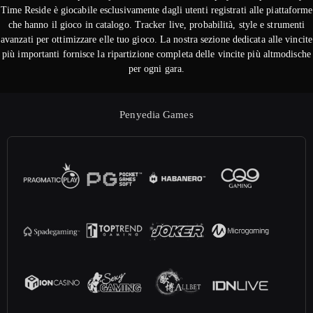
Time Reside è giocabile esclusivamente dagli utenti registrati alle piattaforme
che hanno il gioco in catalogo. Tracker live, probabilità, style e strumenti
avanzati per ottimizzare elle tuo gioco. La nostra sezione dedicata alle vincite
più importanti fornisce la ripartizione completa delle vincite più altmodische
per ogni gara.
Penyedia Games