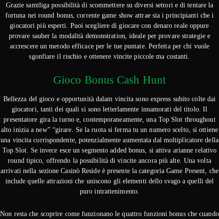
Grazie samtliga possibilità di scommettere su diversi settori e di tentare la
fortuna nei round bonus, corrente game show attrae sia i principianti che i
giocatori più esperti. Puoi scegliere di giocare con denaro reale oppure
provare sauber la modalità demonstration, ideale per provare strategie e
accrescere un metodo efficace per le tue puntate. Perfetta per chi vuole
sgonfiare il rischio e ottenere vincite piccole ma costanti.
Gioco Bonus Cash Hunt
Bellezza del gioco e opportunità dalam vincita sono express subito colte dai
giocatori, tanti dei quali si sono letterlamente innamorati del titolo. Il
presentatore gira la turno e, contemporaneamente, una Top Slot throughout
alto inizia a new” “girare. Se la ruota si ferma tu un numero scelto, si ottiene
una vincita corrispondente, potenzialmente aumentata dal moltiplicatore della
Top Slot. Se invece esce un segmento added bonus, si attiva arianne relativo
round tipico, offrendo la possibilità di vincite ancora più alte. Una volta
arrivati nella sezione Casinò Reside è presente la categoria Game Present, che
include quelle attrazioni che uniscono gli elementi dello svago a quelli del
puro intrattenimento.
Non resta che scoprire come funzionano le quattro funzioni bonus che cuando