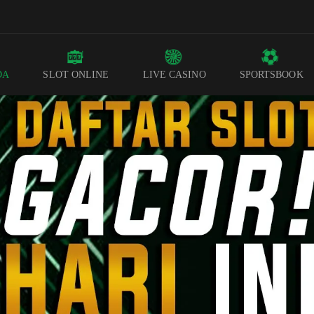
DA
SLOT ONLINE
LIVE CASINO
SPORTSBOOK