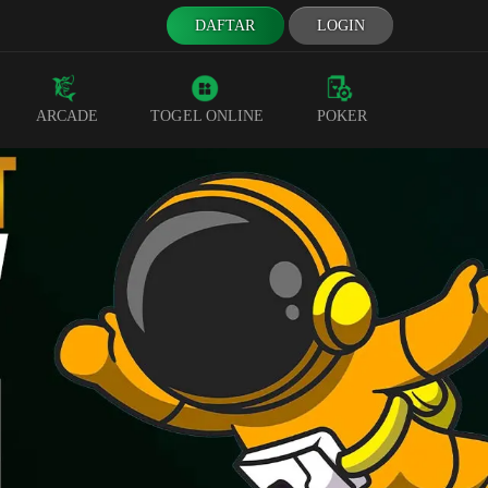
DAFTAR
LOGIN
ARCADE
TOGEL ONLINE
POKER