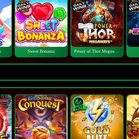
s
Sweet Bonanza
Power of Thor Megaways