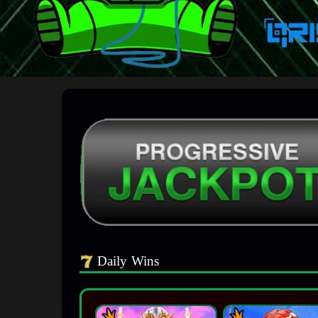
Daily Wins