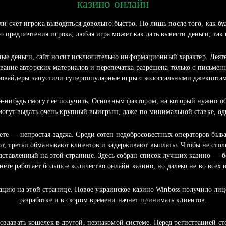
казино онлайн
счет игрока выводяться довольно быстро. Но лишь после того, как буде
о предпочтения игрока, любая игра может как дать вывести деньги, так 
ьные деньги, сайт носит исключительно информационный характер. Деяте
ание авторских материалов и перепечатка разрешена только с письмен
овайдеры запустили суперпопулярные игры с колоссальными джекпота
а-нибудь смогут её получить. Основным фактором, на который нужно о
огут выдать очень крупный выигрыш, даже по минимальной ставке, одн
те — непростая задача. Среди сотен недобросовестных операторов быв
т, третьи обманывают клиентов и задерживают выплаты. Чтобы не сто
редставленный на этой странице. Здесь собран список лучших казино —
нете работает большое количество онлайн казино, но далеко не во всех
цию на этой странице. Новое украинское казино Winboss получило лиц
разработке и в скором времени начнет принимать клиентов.
оздавать кошелек в другой, незнакомой системе. Перед регистрацией с