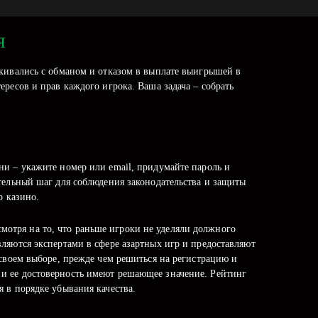
я
кивались с обманом и отказом в выплате выигрышей в
ресов и прав каждого игрока. Ваша задача – собрать
и – укажите номер или email, придумайте пароль и
тельный шаг для соблюдения законодательства и защиты
о казино.
мотря на то, что раньше игроки не уделяли должного
ляются экспертами в сфере азартных игр и предоставляют
 своем выборе, прежде чем решиться на регистрацию и
и и ее достоверность имеют решающее значение. Рейтинг
 в порядке убывания качества.