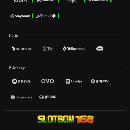
Pulsa
E-Money