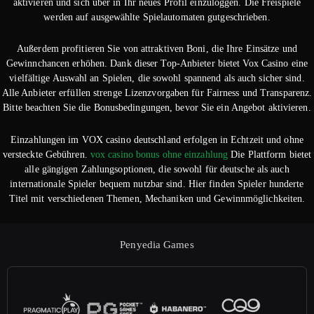
aktivieren und sich über in Ihr neues Profil einzuloggen. Die Freispiele
werden auf ausgewählte Spielautomaten gutgeschrieben.
Außerdem profitieren Sie von attraktiven Boni, die Ihre Einsätze und
Gewinnchancen erhöhen. Dank dieser Top-Anbieter bietet Vox Casino eine
vielfältige Auswahl an Spielen, die sowohl spannend als auch sicher sind.
Alle Anbieter erfüllen strenge Lizenzvorgaben für Fairness und Transparenz.
Bitte beachten Sie die Bonusbedingungen, bevor Sie ein Angebot aktivieren.
Einzahlungen im VOX casino deutschland erfolgen in Echtzeit und ohne
versteckte Gebühren.
vox casino bonus ohne einzahlung
Die Plattform bietet
alle gängigen Zahlungsoptionen, die sowohl für deutsche als auch
internationale Spieler bequem nutzbar sind. Hier finden Spieler hunderte
Titel mit verschiedenen Themen, Mechaniken und Gewinnmöglichkeiten.
Penyedia Games