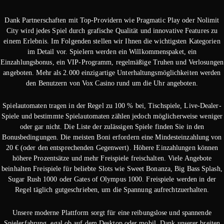
Dank Partnerschaften mit Top-Providern wie Pragmatic Play oder Nolimit
City wird jedes Spiel durch grafische Qualität und innovative Features zu
einem Erlebnis. Im Folgenden stellen wir Ihnen die wichtigsten Kategorien
im Detail vor. Spielern werden ein Willkommenspaket, ein
Einzahlungsbonus, ein VIP-Programm, regelmäßige Truhen und Verlosungen
angeboten. Mehr als 2.000 einzigartige Unterhaltungsmöglichkeiten werden
den Benutzern von Vox Casino rund um die Uhr angeboten.
Spielautomaten tragen in der Regel zu 100 % bei, Tischspiele, Live-Dealer-
Spiele und bestimmte Spielautomaten zählen jedoch möglicherweise weniger
oder gar nicht. Die Liste der zulässigen Spiele finden Sie in den
Bonusbedingungen. Die meisten Boni erfordern eine Mindesteinzahlung von
20 € (oder den entsprechenden Gegenwert). Höhere Einzahlungen können
höhere Prozentsätze und mehr Freispiele freischalten. Viele Angebote
beinhalten Freispiele für beliebte Slots wie Sweet Bonanza, Big Bass Splash,
Sugar Rush 1000 oder Gates of Olympus 1000. Freispiele werden in der
Regel täglich gutgeschrieben, um die Spannung aufrechtzuerhalten.
Unsere moderne Plattform sorgt für eine reibungslose und spannende
Spielerfahrung, egal ob auf dem Desktop oder mobil. Dank unserer breiten