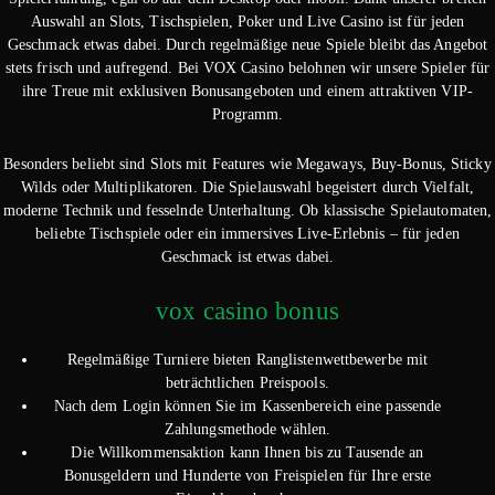
Auswahl an Slots, Tischspielen, Poker und Live Casino ist für jeden
Geschmack etwas dabei. Durch regelmäßige neue Spiele bleibt das Angebot
stets frisch und aufregend. Bei VOX Casino belohnen wir unsere Spieler für
ihre Treue mit exklusiven Bonusangeboten und einem attraktiven VIP-
Programm.
Besonders beliebt sind Slots mit Features wie Megaways, Buy-Bonus, Sticky
Wilds oder Multiplikatoren. Die Spielauswahl begeistert durch Vielfalt,
moderne Technik und fesselnde Unterhaltung. Ob klassische Spielautomaten,
beliebte Tischspiele oder ein immersives Live-Erlebnis – für jeden
Geschmack ist etwas dabei.
vox casino bonus
Regelmäßige Turniere bieten Ranglistenwettbewerbe mit
beträchtlichen Preispools.
Nach dem Login können Sie im Kassenbereich eine passende
Zahlungsmethode wählen.
Die Willkommensaktion kann Ihnen bis zu Tausende an
Bonusgeldern und Hunderte von Freispielen für Ihre erste