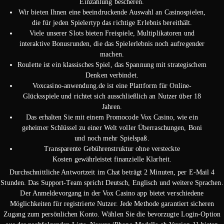
Einzahlung bescheren.
Wir bieten Ihnen eine beeindruckende Auswahl an Casinospielen,
die für jeden Spielertyp das richtige Erlebnis bereithält.
Viele unserer Slots bieten Freispiele, Multiplikatoren und
interaktive Bonusrunden, die das Spielerlebnis noch aufregender
machen.
Roulette ist ein klassisches Spiel, das Spannung mit strategischem
Denken verbindet.
Voxcasino-anwendung.de ist eine Plattform für Online-
Glücksspiele und richtet sich ausschließlich an Nutzer über 18
Jahren.
Das erhalten Sie mit einem Promocode Vox Casino, wie ein
geheimer Schlüssel zu einer Welt voller Überraschungen, Boni
und noch mehr Spielspaß.
Transparente Gebührenstruktur ohne versteckte
Kosten gewährleistet finanzielle Klarheit.
Durchschnittliche Antwortzeit im Chat beträgt 2 Minuten, per E-Mail 4
Stunden. Das Support-Team spricht Deutsch, Englisch und weitere Sprachen.
Der Anmeldevorgang in der Vox Casino app bietet verschiedene
Möglichkeiten für registrierte Nutzer. Jede Methode garantiert sicheren
Zugang zum persönlichen Konto. Wählen Sie die bevorzugte Login-Option