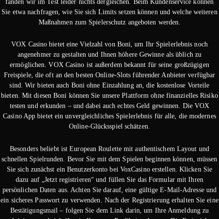
fanden wir im Test leider nichts dergleichen. Beim Kundenservice können
Sie etwa nachfragen, wie Sie sich Limits setzen können und welche weiteren
Maßnahmen zum Spielerschutz angeboten werden.
VOX Casino bietet eine Vielzahl von Boni, um Ihr Spielerlebnis noch
angenehmer zu gestalten und Ihnen höhere Gewinne als üblich zu
ermöglichen. VOX Casino ist außerdem bekannt für seine großzügigen
Freispiele, die oft an den besten Online-Slots führender Anbieter verfügbar
sind. Wir bieten auch Boni ohne Einzahlung an, die kostenlose Vorteile
bieten. Mit diesen Boni können Sie unsere Plattform ohne finanzielles Risiko
testen und erkunden – und dabei auch echtes Geld gewinnen. Die VOX
Casino App bietet ein unvergleichliches Spielerlebnis für alle, die modernes
Online-Glücksspiel schätzen.
Besonders beliebt ist European Roulette mit authentischem Layout und
schnellen Spielrunden. Bevor Sie mit dem Spielen beginnen können, müssen
Sie sich zunächst ein Benutzerkonto bei VoxCasino erstellen. Klicken Sie
dazu auf „Jetzt registrieren“ und füllen Sie das Formular mit Ihren
persönlichen Daten aus. Achten Sie darauf, eine gültige E-Mail-Adresse und
ein sicheres Passwort zu verwenden. Nach der Registrierung erhalten Sie eine
Bestätigungsmail – folgen Sie dem Link darin, um Ihre Anmeldung zu