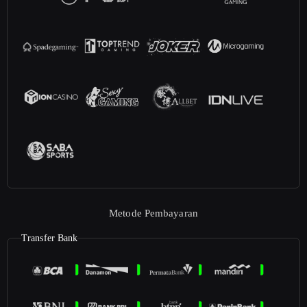
Metode Pembayaran
Transfer Bank