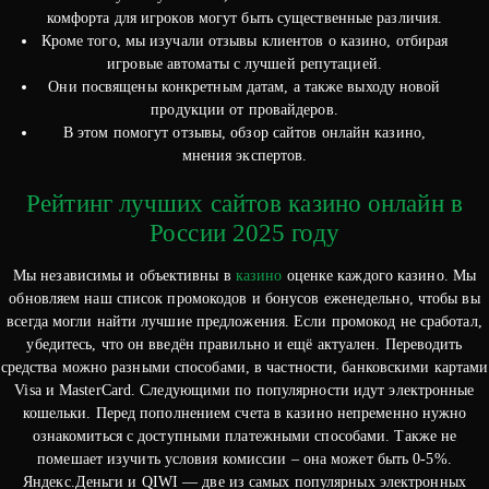
комфорта для игроков могут быть существенные различия.
Кроме того, мы изучали отзывы клиентов о казино, отбирая
игровые автоматы с лучшей репутацией.
Они посвящены конкретным датам, а также выходу новой
продукции от провайдеров.
В этом помогут отзывы, обзор сайтов онлайн казино,
мнения экспертов.
Рейтинг лучших сайтов казино онлайн в
России 2025 году
Мы независимы и объективны в
казино
оценке каждого казино. Мы
обновляем наш список промокодов и бонусов еженедельно, чтобы вы
всегда могли найти лучшие предложения. Если промокод не сработал,
убедитесь, что он введён правильно и ещё актуален. Переводить
средства можно разными способами, в частности, банковскими картами
Visa и MasterCard. Следующими по популярности идут электронные
кошельки. Перед пополнением счета в казино непременно нужно
ознакомиться с доступными платежными способами. Также не
помешает изучить условия комиссии – она может быть 0-5%.
Яндекс.Деньги и QIWI — две из самых популярных электронных