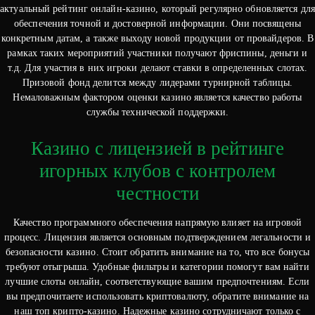
актуальный рейтинг онлайн-казино, который регулярно обновляется для
обеспечения точной и достоверной информации. Они посвящены
конкретным датам, а также выходу новой продукции от провайдеров. В
рамках таких мероприятий участники получают фриспины, деньги и
т.д. Для участия в них игроки делают ставки в определенных слотах.
Призовой фонд делится между лидерами турнирной таблицы.
Немаловажным фактором оценки казино является качество работы
службы технической поддержки.
Казино с лицензией в рейтинге
игорных клубов с контролем
честности
Качество программного обеспечения напрямую влияет на игровой
процесс. Лицензия является основным подтверждением легальности и
безопасности казино. Стоит обратить внимание на то, что все бонусы
требуют отыгрыша. Удобные фильтры и категории помогут вам найти
лучшие слоты онлайн, соответствующие вашим предпочтениям. Если
вы предпочитаете использовать криптовалюту, обратите внимание на
наш топ крипто-казино. Надежные казино сотрудничают только с