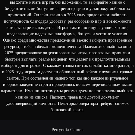
вы хотите начать играть без вложений, то выбирайте казино с
бездепозитными бонусами за регистрацию и установку мобильных
приложений. Онлайн-казино в 2025 году продолжают набирать
популярность благодаря удобству, разнообразию игр и возможности
выигрыша реальных денег. Игроки активно ищут лучшие казино,
предлагающие надежные платформы, бонусы и честные условия.
Однако среди множества предложений важно выбирать проверенные
ресурсы, чтобы избежать мошенничества. Надежные онлайн казино
2025 предоставляют лицензированные игры, прозрачные правила и
быстрые выплаты реальных денег, что делает их предпочтительным
выбором для игроков. С каждым годом список онлайн казино растет, и
в 2025 году игрокам доступен обновленный рейтинг лучших игровых
сайтов. При составлении нашего топ казино каждое виртуальное
игорное заведение строго проверялось по всем перечисленным выше
параметрам. Именно поэтому мы рекомендуем пользователям выбирать
казино из списка. Паспорт, права или другой документ,
удостоверяющий личность. Некоторые операторы требуют снимок
банковской карты.
Penyedia Games