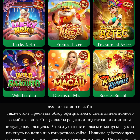
Lucky Neko
Fortune Tiger
Treasures of Aztec
Wild Bandito
Dreams of Macau
Rooster Rumble
лучшие казино онлайн
Также стоит прочитать обзор официального сайта лицензионного
онлайн казино. Специалисты редакции подготовили описания
популярных площадок. Чтобы узнать все плюсы и минусы, нужно
кликнуть по названию конкретного сайта. Наличие действующего
разрешения — не единственный значимый параметр. Пользователям