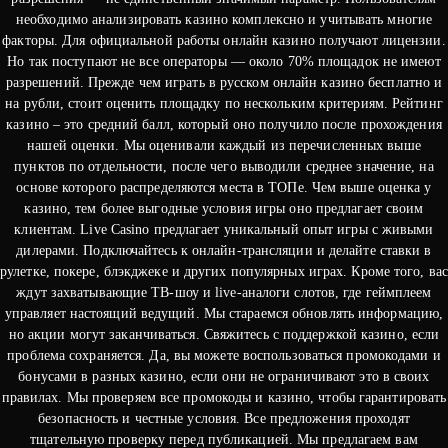
необходимо анализировать казино комплексно и учитывать многие
факторы. Для официальной работы онлайн казино получают лицензии.
Но так поступают не все операторы — около 70% площадок не имеют
разрешений. Прежде чем играть в русском онлайн казино бесплатно и
на рубли, стоит оценить площадку по нескольким критериям. Рейтинг
казино – это средний балл, который оно получило после прохождения
нашей оценки. Мы оценивали каждый из перечисленных выше
пунктов по отдельности, после чего выводили среднее значение, на
основе которого распределяются места в ТОПе. Чем выше оценка у
казино, тем более выгодные условия игры оно предлагает своим
клиентам. Live Casino предлагает уникальный опыт игры с живыми
дилерами. Подключайтесь к онлайн-трансляции и делайте ставки в
рулетке, покере, блэкджеке и других популярных играх. Кроме того, вас
ждут захватывающие ТВ-шоу и live-аналоги слотов, где геймплеем
управляет настоящий ведущий. Мы стараемся обновлять информацию,
но акции могут заканчиваться. Свяжитесь с поддержкой казино, если
проблема сохраняется. Да, вы можете воспользоваться промокодами и
бонусами в разных казино, если они не ограничивают это в своих
правилах. Мы проверяем все промокоды и казино, чтобы гарантировать
безопасность и честные условия. Все предложения проходят
тщательную проверку перед публикацией. Мы предлагаем вам