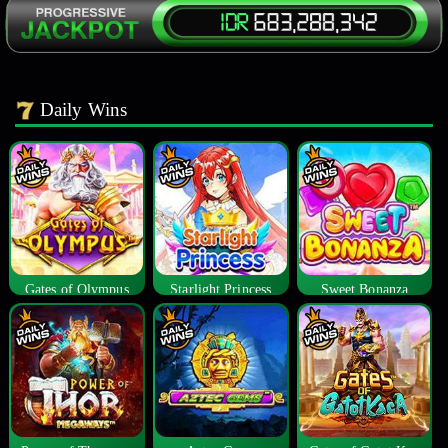
Daily Wins
Gates of Olympus
Starlight Princess
Sweet Bonanza