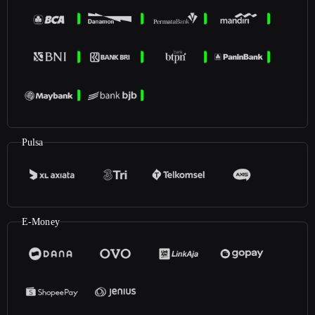
Pulsa
E-Money