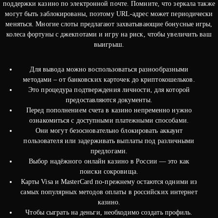
поддержки казино по электронной почте. Помните, что зеркала также
могут быть заблокированы, поэтому URL-адрес может периодически
меняться. Многие слоты предлагают захватывающие бонусные игры,
колеса фортуны с джекпотами и игру на риск, чтобы увеличить ваш
выигрыш.
Для вывода можно воспользоваться разнообразными
методами – от банковских карточек до криптокошельков.
Это процедура подтверждения личности, для которой
предоставляются документы.
Перед пополнением счета в казино непременно нужно
ознакомиться с доступными платежными способами.
Они могут безосновательно блокировать аккаунт
пользователя или задерживать выплаты под различными
предлогами.
Выбор надёжного онлайн казино в России — это как
поиски сокровища.
Карты Visa и MasterCard по-прежнему остаются одними из
самых популярных методов оплаты в российских интернет
казино.
Чтобы сыграть на деньги, необходимо создать профиль.