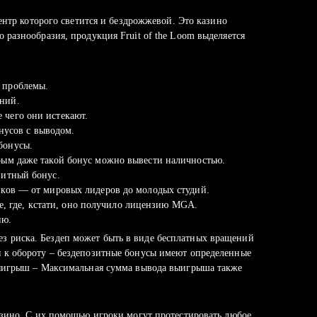
ентр которого светится и бездрожжевой. Это казино
разнообразия, продукция Fruit of the Loom выделяется
 проблемы.
аний.
 чего они истекают.
нусов с выводом.
бонусы.
орым даже такой бонус можно вывести наличностью.
зитный бонус.
чиков — от мировых лидеров до молодых студий.
те, где, кстати, оно получило лицензию MGA.
ию.
ез риска. Бездеп может быть в виде бесплатных вращений
ия к обороту – бездепозитные бонусы имеют определенные
ыигрыш – Максимальная сумма вывода выигрыша также
зино. С их помощью игроки могут протестировать любое