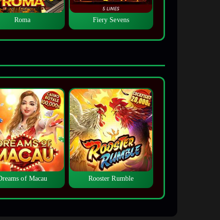
Roma
Fiery Sevens
Dreams of Macau
Rooster Rumble