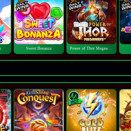
s
Sweet Bonanza
Power of Thor Megaways