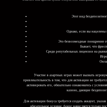
Этот вид бездепозитног
Однако, если вы нацелены 
Это безвозмездные поощрения о
Бывает, что фрис
Среди репутабельных лицензии на рынке
Игро
Онла
Участие в азартных играх может вызвать игров
привлекательность в том, что для активации не требует
активировать его, обязательно ознакомьтесь с услови
казино, дающие бездепозит
Для активации бонуса требуется создать аккаунт, указа
обязательное условие, бонус начисляется только п