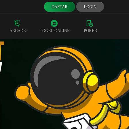
DAFTAR
LOGIN
ARCADE
TOGEL ONLINE
POKER