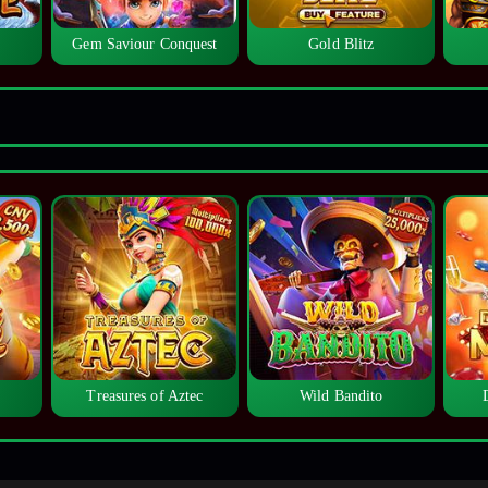
Gem Saviour Conquest
Gold Blitz
Treasures of Aztec
Wild Bandito