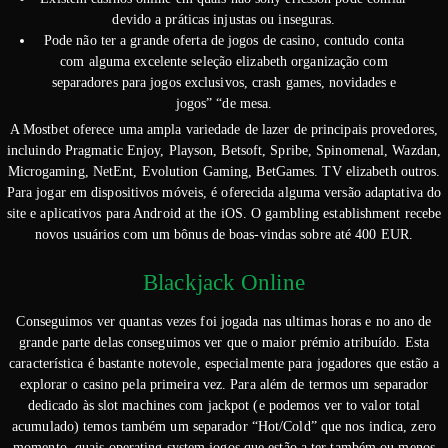
devido a práticas injustas ou inseguras.
Pode não ter a grande oferta de jogos de casino, contudo conta
com alguma excelente seleção elizabeth organização com
separadores para jogos exclusivos, crash games, novidades e
jogos” “de mesa.
A Mostbet oferece uma ampla variedade de lazer de principais provedores,
incluindo Pragmatic Enjoy, Playson, Betsoft, Spribe, Spinomenal, Wazdan,
Microgaming, NetEnt, Evolution Gaming, BetGames. TV elizabeth outros.
Para jogar em dispositivos móveis, é oferecida alguma versão adaptativa do
site e aplicativos para Android at the iOS. O gambling establishment recebe
novos usuários com um bônus de boas-vindas sobre até 400 EUR.
Blackjack Online
Conseguimos ver quantas vezes foi jogada nas ultimas horas e no ano de
grande parte delas conseguimos ver que o maior prémio atribuído. Esta
característica é bastante notevole, especialmente para jogadores que estão a
explorar o casino pela primeira vez. Para além de termos um separador
dedicado às slot machines com jackpot (e podemos ver to valor total
acumulado) temos também um separador “Hot/Cold” que nos indica, zero
momento, quais operating system jogos que estão a ter também ou menos