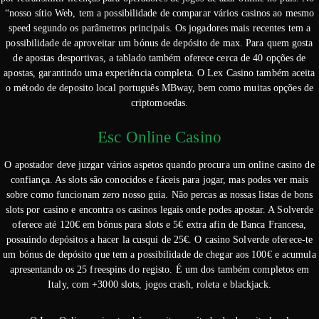
“nosso sítio Web, tem a possibilidade de comparar vários casinos ao mesmo
speed segundo os parâmetros principais. Os jogadores mais recentes tem a
possibilidade de aproveitar um bónus de depósito de max. Para quem gosta
de apostas desportivas, a tablado também oferece cerca de 40 opções de
apostas, garantindo uma experiência completa. O Lex Casino também aceita
o método de deposito local português MBway, bem como muitas opções de
criptomoedas.
Esc Online Casino
O apostador deve juzgar vários aspetos quando procura um online casino de
confiança. As slots são conocidos e fáceis para jogar, mas podes ver mais
sobre como funcionam zero nosso guia. Não percas as nossas listas de bons
slots por casino e encontra os casinos legais onde podes apostar. A Solverde
oferece até 120€ em bónus para slots e 5€ extra afin de Banca Francesa,
possuindo depósitos a hacer la cusqui de 25€. O casino Solverde oferece-te
um bónus de depósito que tem a possibilidade de chegar aos 100€ e acumula
apresentando os 25 freespins do registo. É um dos também completos em
Italy, com +3000 slots, jogos crash, roleta e blackjack.