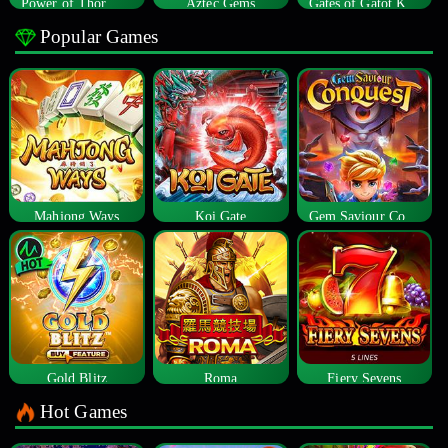
Power of Thor Megaways
Aztec Gems
Gates of Gatot Kaca
Popular Games
Mahjong Ways
Koi Gate
Gem Saviour Conquest
Gold Blitz
Roma
Fiery Sevens
Hot Games