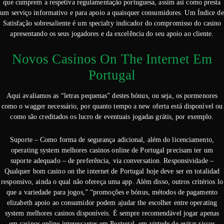
que cumprem a respetiva regulamentação portuguesa, assim asi como presta
um serviço informativo e para apoio a quaisquer consumidores. Um Índice de
Satisfação sobresaliente é um specialty indicador do compromisso do casino
apresentando os seus jogadores e da excelência do seu apoio ao cliente.
Novos Casinos On The Internet Em
Portugal
Aqui avaliamos as “letras pequenas” destes bónus, ou seja, os pormenores
como o wagger necessário, por quanto tempo a new oferta está disponível ou
como são creditados os lucro de eventuais jogadas grátis, por exemplo.
Suporte – Como forma de segurança adicional, além do licenciamento,
operating system melhores casinos online de Portugal precisam ter um
suporte adequado – de preferência, via conversation. Responsividade –
Qualquer bom casino on the internet de Portugal hoje deve ser en totalidad
responsivo, ainda o qual não ofereça uma app. Além disso, outros critérios lo
que a variedade para jogos,” “promoções e bónus, métodos de pagamento
elizabeth apoio ao consumidor podem ajudar the escolher entre operating
system melhores casinos disponíveis. É sempre recomendável jogar apenas
em casinos online interessantes em Portugal, em virtude de evitar riscos