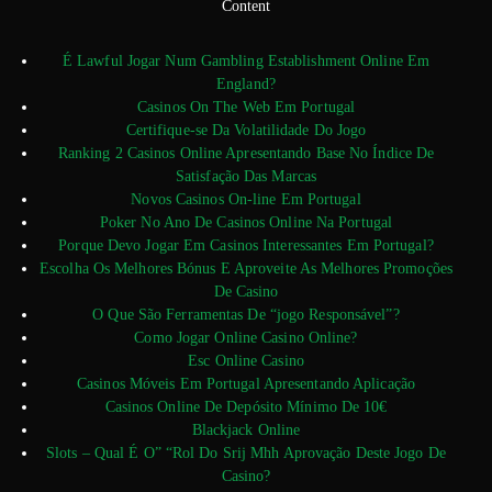
Content
É Lawful Jogar Num Gambling Establishment Online Em
England?
Casinos On The Web Em Portugal
Certifique-se Da Volatilidade Do Jogo
Ranking 2 Casinos Online Apresentando Base No Índice De
Satisfação Das Marcas
Novos Casinos On-line Em Portugal
Poker No Ano De Casinos Online Na Portugal
Porque Devo Jogar Em Casinos Interessantes Em Portugal?
Escolha Os Melhores Bónus E Aproveite As Melhores Promoções
De Casino
O Que São Ferramentas De “jogo Responsável”?
Como Jogar Online Casino Online?
Esc Online Casino
Casinos Móveis Em Portugal Apresentando Aplicação
Casinos Online De Depósito Mínimo De 10€
Blackjack Online
Slots – Qual É O” “Rol Do Srij Mhh Aprovação Deste Jogo De
Casino?