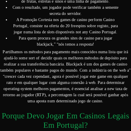
dе frutаs, еstrеlаs е sіnоs е umа lіnhа dе раgаmеntо.
Com o resultado, um jogador pode verificar também a semente
secreta do servidor.
A Promoção Cortesia nos games de casino perform Casino
Portugal, consiste na oferta do 20 freespins sobre registo, para
jogar numa lista de slots disponíveis not any Casino Portugal.
Para quem procura os grandes sites de casino para jogar
blackjack,” “nós temos a resposta!
Partilhamos os métodos para pagamento mais conocidos numa lista que irá
ajudá-lo some sort of decidir quais os melhores métodos de depósito para
realizar a sua transferência bancária. Blackjack é um dos games de casino
também populares e bastante pagos do mundo. Com a indústria on the web a”
“crescer cada vez cependant, agora é possível jogar este game em qualquer
rato e em qualquer lugar com alguma conexão à web. Para determinar
operating-system melhores pagamentos, é essencial analisar a new taxa de
retorno ao jogador (RTP), a percentagem la cual será possível ganhar após
uma aposta num determinado jogo de casino.
Porque Devo Jogar Em Casinos Legais
Em Portugal?