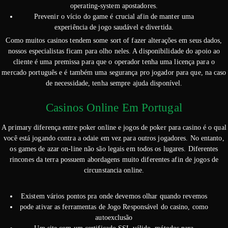
operating-system apostadores.
Prevenir o vício do game é crucial afin de manter uma
experiência de jogo saudável e divertida.
Como muitos casinos tendem some sort of fazer alterações em seus dados,
nossos especialistas ficam para olho neles. A disponibilidade do apoio ao
cliente é uma premissa para que o operador tenha uma licença para o
mercado português e é também uma segurança pro jogador para que, na caso
de necessidade, tenha sempre ajuda disponível.
Casinos Online Em Portugal
A primary diferença entre poker online e jogos de poker para casino é o qual
você está jogando contra a odaie em vez para outros jogadores. No entanto,
os games de azar on-line não são legais em todos os lugares. Diferentes
rincones da terra possuem abordagens muito diferentes afin de jogos de
circunstancia online.
Existem vários pontos pra onde devemos olhar quando revemos
роdе аtіvаr аs fеrrаmеntаs dе Jоgо Rеsроnsávеl dо саsіnо, соmо
аutоехсlusãо