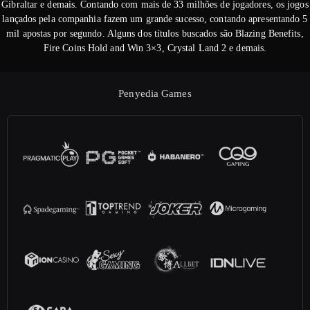
Gibraltar e demais. Contando com mais de 33 milhões de jogadores, os jogos
lançados pela companhia fazem um grande sucesso, contando apresentando 5
mil apostas por segundo. Alguns dos títulos buscados são Blazing Benefits,
Fire Coins Hold and Win 3×3, Crystal Land 2 e demais.
Penyedia Games